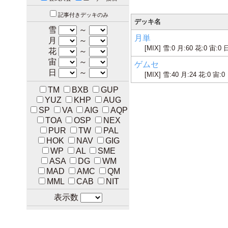
記事付きデッキのみ
デッキ名
雪
～
月単
月
～
[MIX] 雪:0 月:60 花:0 宙:0 
花
～
宙
～
ゲムセ
日
～
[MIX] 雪:40 月:24 花:0 宙:0
TM
BXB
GUP
YUZ
KHP
AUG
SP
VA
AIG
AQP
TOA
OSP
NEX
PUR
TW
PAL
HOK
NAV
GIG
WP
AL
SME
ASA
DG
WM
MAD
AMC
QM
MML
CAB
NIT
表示数