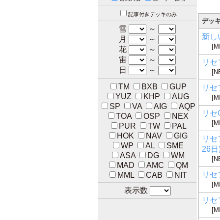
記事付きデッキのみ
デッ
雪
～
新し
月
～
[M
花
～
宙
～
リセ
日
～
[N
TM
BXB
GUP
リセフ
YUZ
KHP
AUG
[M
SP
VA
AIG
AQP
リセG
TOA
OSP
NEX
[M
PUR
TW
PAL
HOK
NAV
GIG
リセ
WP
AL
SME
26日
ASA
DG
WM
[N
MAD
AMC
QM
リセフ
MML
CAB
NIT
[M
表示数
リセフ
[M