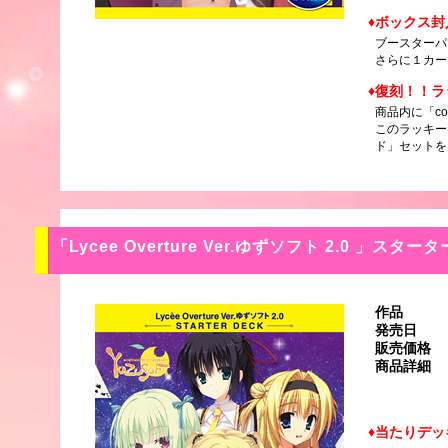
ボックス封
ブースターパ
さらに１カー
復刻！！ラ
商品内に「co
このラッキー
ド」セットを
「Lycee Overture Ver.ゆずソフト 2.0 」スター
作品
発売日
販売価格
商品詳細
当たりデッ