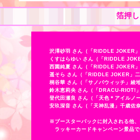
箔押
沢澤砂羽 さん（「RIDDLE JOKE
くすはらゆい さん（「RIDDLE JO
西園純夏 さん（「RIDDLE JOKER
遥そら さん（「RIDDLE JOKER
桐谷華 さん（「サノバウィッチ」綾地
鈴木恵莉央 さん（「DRACU-RIO
登代田瀬良 さん（「天色＊アイルノー
安玖深音 さん（「天神乱漫」千歳佐
※ブースターパックに封入される他、
ラッキーカードキャンペーン景品で