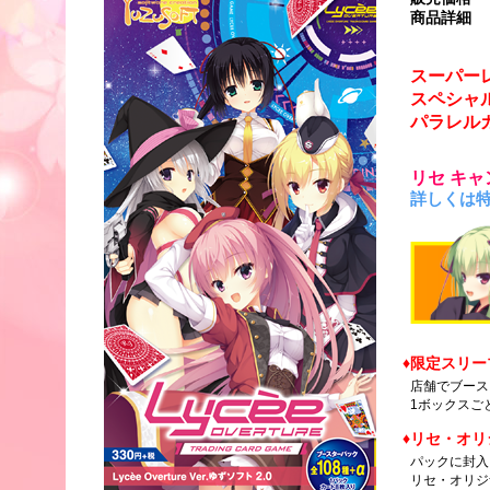
商品詳細
スーパー
スペシャ
パラレル
リセ キ
詳しくは
限定スリー
店舗でブース
1ボックスご
リセ・オリ
パックに封入さ
リセ・オリジ