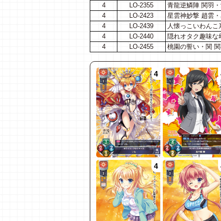
4
LO-2355
青龍逆鱗陣 関羽
4
LO-2423
星雲神妙撃 趙雲・
4
LO-2439
人懐っこいわんこ系
4
LO-2440
隠れオタク趣味な幼
4
LO-2455
桃園の誓い・関 
4
4