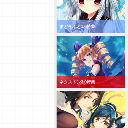
チャージ！ きゃべつそふと1.0
ミックス宙単デッキ
【デッキ紹介】サポートでDP上
昇！ きゃべつそふと1.0 ミック
ス花単デッキ
まどそふと1.0特集
【デッキ紹介】相手の手札を減ら
して制圧！ きゃべつそふと1.0
ミックス月単デッキ
【デッキ紹介】能力値上昇と破棄
でフィールド圧倒！ きゃべつそ
ふと1.0 ミックス雪単デッキ
【デッキ紹介】ドローするかAP
強化か！ Navel2.0 ミックス日
単デッキ
ネクストン3.0特集
【デッキ紹介】大型キャラを全体
強化！ Navel2.0 ミックス宙単
デッキ
【デッキ紹介】[手札宣言能力]を
連発！ Navel2.0 ミックス花単
デッキ
【デッキ紹介】対応して押し切
れ！ Navel2.0 ミックス月単デ
ッキ