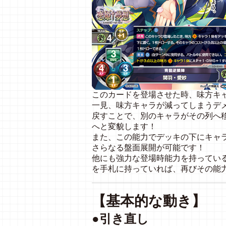
このカードを登場させた時、味方キ
一見、味方キャラが減ってしまうデ
戻すことで、別のキャラがその列へ
へと変貌します！
また、この能力でデッキの下にキャ
さらなる盤面展開が可能です！
他にも強力な登場時能力を持ってい
を手札に持っていれば、再びその能
【基本的な動き】
●引き直し