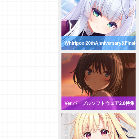
Vol.74】パープルソフトウェア
2.0【初心者向け】
【研究員イチオシカード紹介
Vol.73】パープルソフトウェア
2.0【初心者向け】
【研究員イチオシカード紹介
Vol.72】パープルソフトウェア
Whirlpool20thAnniversary&Finale
2.0【初心者向け】
【デッキ紹介】 様々な除去を駆
使して盤面崩壊！ パープルソフ
特集
トウェア2.0 ミックス雪単デッ
キ
【デッキ紹介】妨害と弱体化で動
きを制限せよ！ パープルソフト
ウェア2.0 ミックス月単デッキ
【デッキ紹介】 エリア多投で全
体強化！ パープルソフトウェア
2.0 ミックス花単デッキ
Ver.パープルソフトウェア2.0特集
【デッキ紹介】 アイテム強化で
攻防一体！ パープルソフトウェ
ア2.0 ミックス宙単デッキ
【デッキ紹介】相打ち戦法でガン
ガン攻めろ！ パープルソフトウ
ェア2.0 ミックス日単デッキ