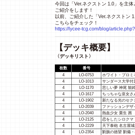
今回は「
Ver.
ネクストン
1.0
」を主体
ご紹介をします！
以前、ご紹介した「
Ver.
ネクストン
1
こちらをチェック！
https://lycee-tcg.com/blog/article.p
【デッキ概要】
〈デッキリスト〉
枚数
番号
4
LO-0753
ホワイト・プロミ
4
LO-1013
サンダース大学付属
4
LO-1170
悲しい夢 神尾 観
4
LO-1617
ちっちゃな巫女さん
4
LO-1902
新たなる光のセク
4
LO-2039
ファッションデザイ
4
LO-2040
熱血少女 栗生 茜
4
LO-2125
恋をしたシロクマ 
4
LO-2229
天下泰砲 名古屋城
4
LO-2354
劉旗の徳望 劉備