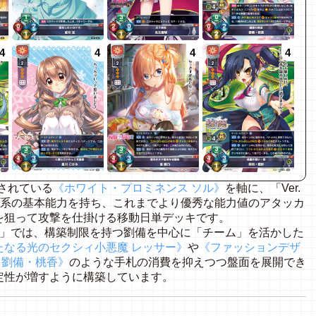
4
4
4
4
されている
《ホワイト・プロミネンス
ソル》
を軸に、「
Ver.
系の基本能力を持ち、これまでより優秀な能力値のアタッカ
を狙って攻撃を仕掛ける移動日単デッキです。
」では、構築制限を持つ劉備を中心に「チーム」を活かした
たなる光のセクシィ小悪魔
レッサー》
や
《ファッションデザ
劉備・桃香》
のような手札の消費を抑えつつ盤面を展開でき
定性が増すように構築しています。