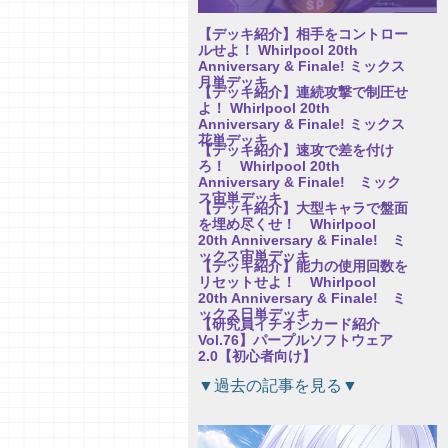
【デッキ紹介】相手をコントロー
ルせよ！ Whirlpool 20th
Anniversary & Finale! ミックス
月単デッキ
【デッキ紹介】連続攻撃で制圧せ
よ！ Whirlpool 20th
Anniversary & Finale! ミックス
花単デッキ
【デッキ紹介】速攻で差を付け
ろ！ Whirlpool 20th
Anniversary & Finale! ミック
ス宙単デッキ
【デッキ紹介】大型キャラで盤面
を埋め尽くせ！ Whirlpool
20th Anniversary & Finale! ミ
ックス宙単デッキ
【デッキ紹介】能力の使用回数を
リセットせよ！ Whirlpool
20th Anniversary & Finale! ミ
ックス日単デッキ
【研究員イチオシカード紹介
Vol.76】パープルソフトウェア
2.0【初心者向け】
【研究員イチオシカード紹介
▼過去の記事を見る▼
Vol.75】パープルソフトウェア
2.0【初心者向け】
【研究員イチオシカード紹介