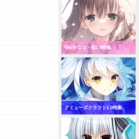
ミックス月単デッキ
【デッキ紹介】盤面一掃で隙を突
け！ ニトロオリジン1.0 ミック
ス雪単デッキ
【初心者向けVol.38】「ターンリ
カバリー」「プリンシパル」「サ
プライズ」について
Ver.ケロＱ・枕1.0特集
【初心者向けVol.37】「おうちで
リセ」をやってみよう！
【研究員イチオシカード紹介
Vol.65】きゃべつそふと1.0【初
心者向け】
【研究員イチオシカード紹介
Vol.64】きゃべつそふと1.0【初
心者向け】
【研究員イチオシカード紹介
Vol.63】きゃべつそふと1.0【初
アミューズクラフト1.0特集
心者向け】
【デッキ紹介】コスト大量発生！
きゃべつそふと1.0 ミックス日
単デッキ
【デッキ紹介】フィールド全体を