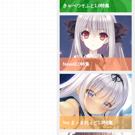
きゃべつそふと1.0特集
【研究員イチオシカード紹介
Vol.69】ニトロオリジン1.0【初
心者向け】
【研究員イチオシカード紹介
Vol.68】ニトロオリジン1.0【初
心者向け】
【研究員イチオシカード紹介
Vol.67】ニトロオリジン1.0【初
心者向け】
【研究員イチオシカード紹介
Navel2.0特集
Vol.66】ニトロオリジン1.0【初
心者向け】
【デッキ紹介】小型キャラを全体
強化！ ニトロオリジン1.0 ミッ
クス日単デッキ
【デッキ紹介】超大型キャラで蹂
躙せよ！ ニトロオリジン1.0 ミ
ックス宙単デッキ
【デッキ紹介】サポートと移動で
攻め続けろ！ ニトロオリジン
1.0 ミックス花単デッキ
Ver.ま～まれぇど1.0特集
【デッキ紹介】超大型キャラへコ
ンバート！ ニトロオリジン1.0