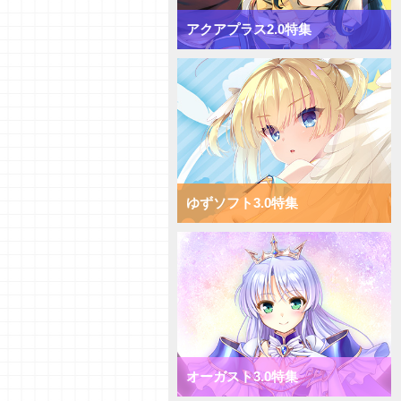
【デッキ紹介】[T]能力を使い倒
してコントロール！ Navel2.0
アクアプラス2.0特集
ミックス雪単デッキ
【デッキ紹介】AP強化で速攻勝
負！ ま～まれぇど1.0 ミックス
日単デッキ
【デッキ紹介】大量コストで圧
倒！ ま～まれぇど1.0 ミックス
宙単デッキ
【デッキ紹介】能力値強化で一点
突破！ ま～まれぇど1.0 ミック
ス花単デッキ
ゆずソフト3.0特集
【デッキ紹介】エリアの大量配置
で能力値操作！ ま～まれぇど
1.0 ミックス月単デッキ
【デッキ紹介】相手のキャラを破
棄して強化！ ま～まれぇど1.0
ミックス雪単デッキ
【初心者向けVol.36】それぞれの
カード種類についてご紹介！
【研究員イチオシカード紹介
オーガスト3.0特集
Vol.59】ケロＱ・枕1.0【初心者