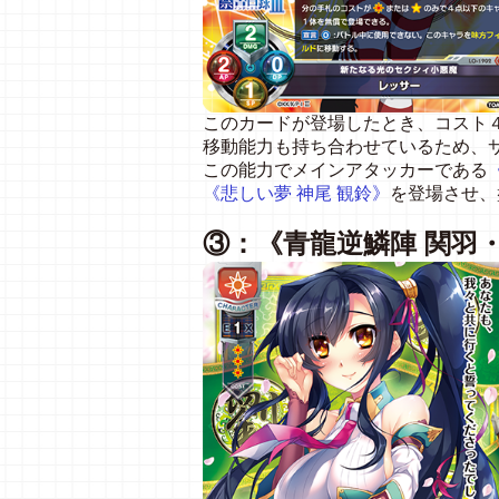
このカードが登場したとき、コスト
移動能力も持ち合わせているため、
この能力でメインアタッカーである
《悲しい夢
神尾
観鈴》
を登場させ、
③：《青龍逆鱗陣
関羽