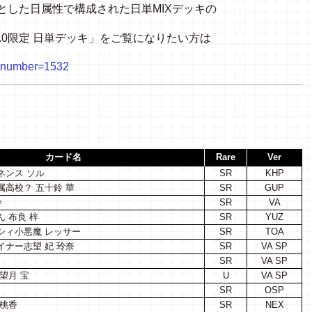
とした日属性で構成された日単
MIX
デッキの
.0
限定
日単デッキ」をご覧になりたい方は
hp?number=1532
カード名
Rare
Ver
ネンス ソル
SR
KHP
高校？ 五十鈴 華
SR
GUP
鈴
SR
VA
 布良 梓
SR
YUZ
シィ小悪魔 レッサー
SR
TOA
ナー志望 妃 玲奈
SR
VA SP
SR
VA SP
望月 宝
U
VA SP
SR
OSP
・桃香
SR
NEX