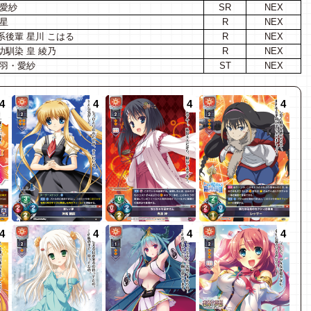
・愛紗
SR
NEX
星
R
NEX
後輩 星川 こはる
R
NEX
馴染 皇 綾乃
R
NEX
関羽・愛紗
ST
NEX
4
4
4
4
4
4
4
4