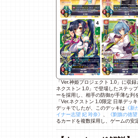
4
「Ver.
神姫プロジェクト
1.0
」に収録
ネクストン
1.0
」で登場したステップ
ーを採用し、相手の防御が手薄な列
「
Ver.
ネクストン
1.0
限定
日単デッキ
デッキでしたが、このデッキは
《新
イナー志望
妃
玲奈》
、
《劉旗の徳望
るカードを複数採用し、ゲームの安