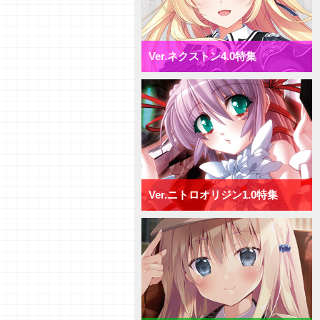
【研究員イチオシカード紹介
Vol.72】ネクストン4.0【初心者
向け】
【研究員イチオシカード紹介
Ver.ネクストン4.0特集
Vol.71】ネクストン4.0【初心者
向け】
【デッキ紹介】AP強化と連続攻
撃で決めろ！ ネクストン4.0 ミ
ックス日単デッキ
【デッキ紹介】手札宣言能力で牽
制せよ！ ネクストン4.0 ミッ
クス宙単デッキ
【デッキ紹介】行動制限と速攻で
勝負を決めろ！ ネクストン
4.0 ミックス花単デッキ
Ver.ニトロオリジン1.0特集
【デッキ紹介】２種類の新エリア
を使い分けろ！ ネクストン4.0
ミックス月単デッキ
【デッキ紹介】[T]能力を活かし
て、バトルを制せ！ ネクストン
4.0 ミックス雪単デッキ
【研究員イチオシカード紹介
Vol.70】ニトロオリジン1.0【初
心者向け】