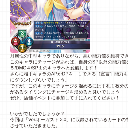
月属性の中型キャラでありながら、高い能力値を維持で
このキャラにチャージがあれば、自身のSP以外の能力値を
５/DMG４/SP１のキャラへと変貌します！
さらに相手キャラのAPかDPを－１できる［宣言］能力
にダウンしづらいでしょう。
ですが、このキャラにチャージを溜めるには手札１枚分
があるタイミングにチャージを溜めると良いでしょう！
ぜひ、店舗イベントに参加して手に入れてください！
いかがでしたでしょうか？
今回は「Ver.オーガスト 3.0」に収録されているカー
させていただきました。