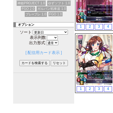
神姫PROJECT 1.0
ゆずソフト 1.0
FGO 2.0
ガルパン戦車道 1.0
ブレ×ブレ 1.0
FGO 1.0
オプション
1
2
3
4
ソート
表示列数
出力形式
[ 配信用カード表示 ]
1
2
3
4