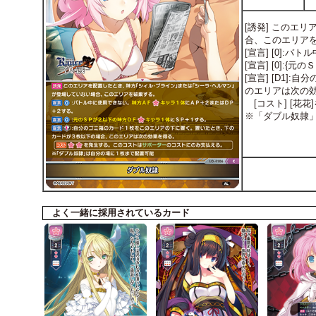
[誘発] このエ
合、このエリア
[宣言] [0]:
[宣言] [0]:
[宣言] [D1
のエリアは次の
[コスト] [花
※「ダブル奴隷
よく一緒に採用されているカード