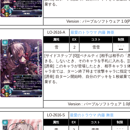
棄する。
Version : パープルソフトウェア 1.0(P
LO-2616-A
最愛のトラウマ 内藤 舞亜
属性
EX
コスト
制限
－－－
雪
雪雪
2
●●●
[サイドステップ:[0]][ペナルティ:[相手は相手
きる。しないとき、そのキャラを手札に入れる。]]
[誘発] このキャラが登場したとき、相手キャラ
ャラ全ては、ターン終了時まで攻撃キャラに指定
[誘発] 自ターン開始時、自分のデッキを１枚破
棄する。
Version : パープルソフトウェア 1.0(
LO-2616-S
最愛のトラウマ 内藤 舞亜
属性
EX
コスト
制限
－－－
雪
雪雪