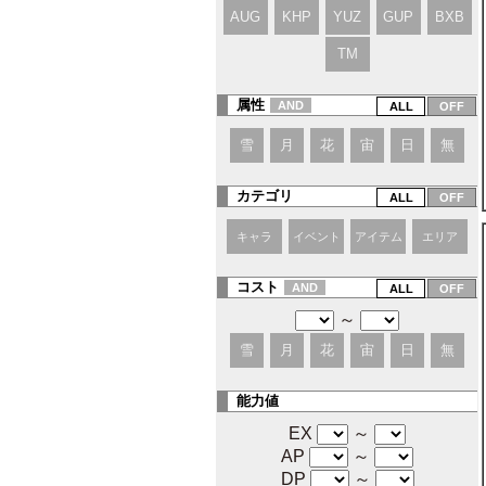
AUG
KHP
YUZ
GUP
BXB
TM
属性
AND
雪
月
花
宙
日
無
カテゴリ
キャラ
イベント
アイテム
エリア
コスト
AND
～
雪
月
花
宙
日
無
能力値
EX
～
AP
～
DP
～