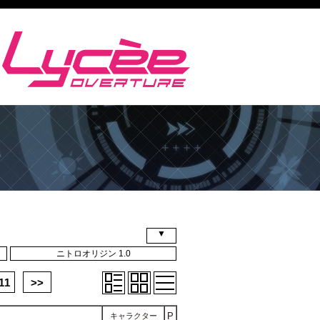
▼
ニトロオリジン 1.0
11
>>
P
キャラクター