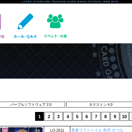
パープルソフトウェア 2.0
ネクストン 4.0
1
2
3
4
5
6
7
8
9
10
青春フラジャイル 鳥羽 せつな
LO-2611