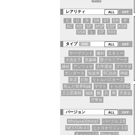
レアリティ
C
U
R
SR
ST
ER
P
KC
KR
SP
MSP
SSP
KSR
SSR
L
CP
XXX
タイプ
AND
サーヴァント
魔剣
エネミー
大洗女子
黒森峰
聖グロリアーナ
継続
アンツィオ
大学選抜
プラウダ
サンダース
知波単
BC自由
神姫
英霊
幻獣
リトルバスターズ
死んだ世界戦線
ヤマト
トゥスクル
王立図書館
城娘
魏
呉
蜀
天道会
月華会
バージョン
Whirlpool20thA&F
パープル 2.0
NEXTON 4.0
ニトロオリジン 1.0
きゃべつ 1.0
Navel 2.0