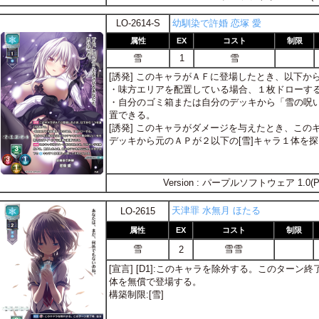
LO-2614-S
幼馴染で許婚 恋塚 愛
属性
EX
コスト
制限
雪
1
雪
[誘発] このキャラがＡＦに登場したとき、以下か
・味方エリアを配置している場合、１枚ドローす
・自分のゴミ箱または自分のデッキから「雪の呪
置できる。
[誘発] このキャラがダメージを与えたとき、こ
デッキから元のＡＰが２以下の[雪]キャラ１体を
Version : パープルソフトウェア 1.0(P
天津罪 水無月 ほたる
LO-2615
属性
EX
コスト
制限
雪
雪雪
2
[宣言] [D1]:このキャラを除外する。このター
体を無償で登場する。
構築制限:[雪]