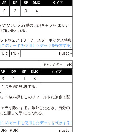
AP
DP
SP
DMG
タイプ
5
3
0
4
使用できない。未行動のこのキャラを{エリア
能力は失われる。
ルソフトウェア 1.0」ブースターボックス特典
[このカードを使用したデッキを検索する]
PUR)
PUR
illust : -
SR
キャラクター
AP
DP
SP
DMG
タイプ
3
1
1
3
ら１つを選び処理する。
る。
い」１枚を探しこのフィールドに無償で配
のキャラを除外する。除外したとき、自分の
探し公開して手札に入れる。
[このカードを使用したデッキを検索する]
UR)
PUR
illust : -