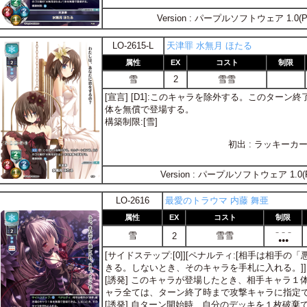
Version : パープルソフトウェア 1.0(P
LO-2615-L
天津罪 水無月 ほたる
属性
EX
コスト
制限
雪
2
雪雪
[宣言] [D1]:このキャラを除外する。このター
体を無償で登場する。
構築制限:[雪]
初出 : ラッキー
Version : パープルソフトウェア 1.0(
LO-2616
最愛のトラウマ 内藤 舞亜
属性
EX
コスト
制限
－－－
雪
雪雪
2
●●●
[サイドステップ:[0]][ペナルティ:[相手は相手
きる。しないとき、そのキャラを手札に入れる。]]
[誘発] このキャラが登場したとき、相手キャラ
ャラ全ては、ターン終了時まで攻撃キャラに指定
[誘発] 自ターン開始時、自分のデッキを１枚破