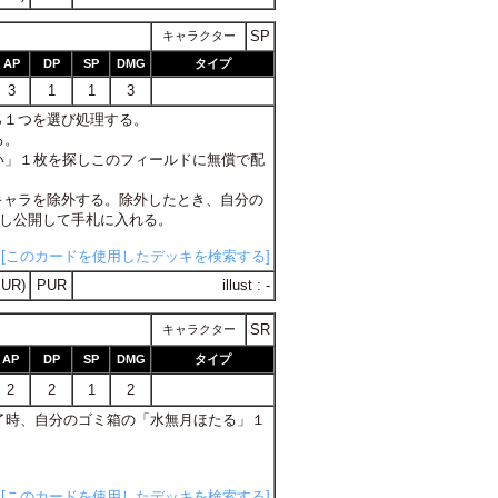
SP
キャラクター
AP
DP
SP
DMG
タイプ
3
1
1
3
ら１つを選び処理する。
る。
い」１枚を探しこのフィールドに無償で配
のキャラを除外する。除外したとき、自分の
探し公開して手札に入れる。
[このカードを使用したデッキを検索する]
UR)
PUR
illust : -
SR
キャラクター
AP
DP
SP
DMG
タイプ
2
2
1
2
ン終了時、自分のゴミ箱の「水無月ほたる」１
[このカードを使用したデッキを検索する]