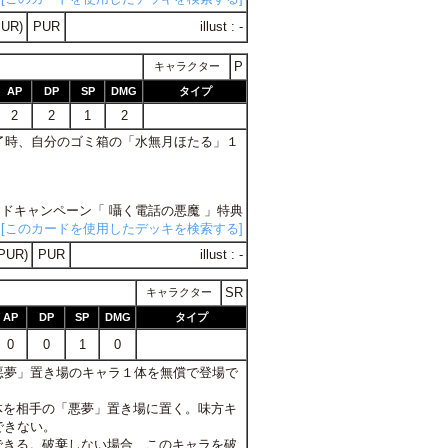
UR)
PUR
illust : -
P
キャラクター
AP
DP
SP
DMG
タイプ
2
2
1
2
ン終了時、自分のゴミ箱の「水無月ほたる」１
カードキャンペーン「 囁く電話の悪魔 」特典
[このカードを使用したデッキを検索する]
PUR)
PUR
illust : -
SR
キャラクター
AP
DP
SP
DMG
タイプ
0
0
1
0
の「悪夢」置き場のキャラ１体を無償で登場で
１体を相手の「悪夢」置き場に置く。味方キ
できない。
棄できる。破棄しない場合、このキャラを破