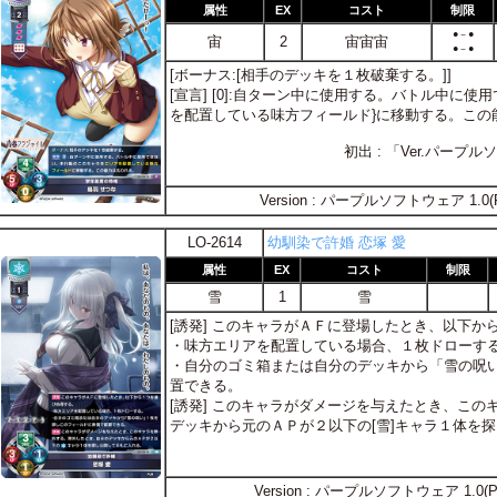
属性
EX
コスト
制限
●－●
宙
2
宙宙宙
●－●
[ボーナス:[相手のデッキを１枚破棄する。]]
[宣言] [0]:自ターン中に使用する。バトル中に
を配置している味方フィールド}に移動する。この
初出 : 「Ver.パープ
Version : パープルソフトウェア 1.0(
LO-2614
幼馴染で許婚 恋塚 愛
属性
EX
コスト
制限
雪
1
雪
[誘発] このキャラがＡＦに登場したとき、以下か
・味方エリアを配置している場合、１枚ドローす
・自分のゴミ箱または自分のデッキから「雪の呪
置できる。
[誘発] このキャラがダメージを与えたとき、こ
デッキから元のＡＰが２以下の[雪]キャラ１体を
Version : パープルソフトウェア 1.0(P