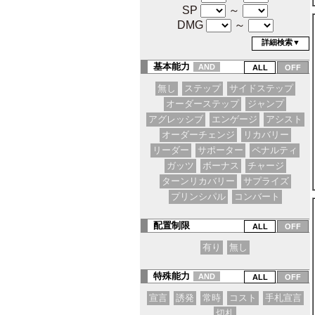
SP
～
DMG
～
詳細検索▼
基本能力
AND
無し
ステップ
サイドステップ
オーダーステップ
ジャンプ
アグレッシブ
エンゲージ
アシスト
オーダーチェンジ
リカバリー
リーダー
サポーター
ペナルティ
ガッツ
ボーナス
チャージ
ターンリカバリー
サプライズ
プリンシパル
コンバート
配置制限
有り
無し
特殊能力
AND
宣言
誘発
常時
コスト
手札宣言
切札