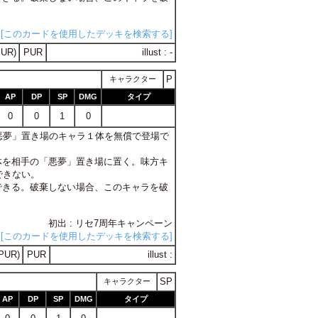
[このカードを使用したデッキを検索する]
UR)
PUR
illust : -
P
キャラクター
AP
DP
SP
DMG
タイプ
0
0
1
0
の「悪夢」置き場のキャラ１体を無償で登場で
１体を相手の「悪夢」置き場に置く。味方キ
できない。
棄できる。破棄しない場合、このキャラを破
初出 : リセ7周年キャンペーン
[このカードを使用したデッキを検索する]
PUR)
PUR
illust :
SP
キャラクター
AP
DP
SP
DMG
タイプ