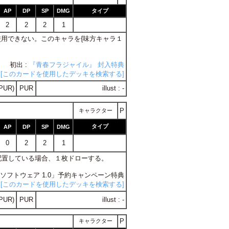
AP
DP
SP
DMG
タイプ
2
2
2
1
に使用できない。このキャラを{味方キャラ１
初出 :
『青春フラジャイル』 封入特典
[このカードを使用したデッキを検索する]
PUR)
PUR
illust : -
P
キャラクター
タイプ
AP
DP
SP
DMG
0
2
2
1
を配置している場合、１枚ドローする。
ープルソフトウェア 1.0」予約キャンペーン特典
[このカードを使用したデッキを検索する]
PUR)
PUR
illust : -
P
キャラクター