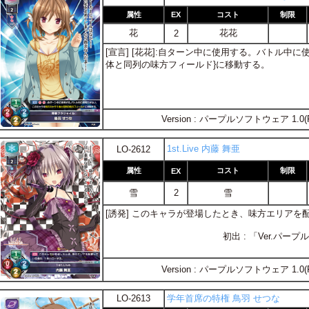
属性
EX
コスト
制限
花
花花
2
[宣言] [花花]:自ターン中に使用する。バトル中
体と同列の味方フィールド}に移動する。
Version : パープルソフトウェア 1.0(
1st.Live 内藤 舞亜
LO-2612
属性
コスト
制限
EX
雪
2
雪
[誘発] このキャラが登場したとき、味方エリア
初出 : 「Ver.パ
Version : パープルソフトウェア 1.0(
LO-2613
学年首席の特権 鳥羽 せつな