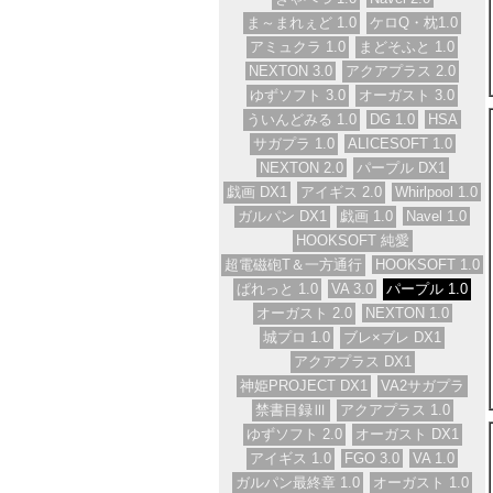
ま～まれぇど 1.0
ケロQ・枕1.0
アミュクラ 1.0
まどそふと 1.0
NEXTON 3.0
アクアプラス 2.0
ゆずソフト 3.0
オーガスト 3.0
ういんどみる 1.0
DG 1.0
HSA
サガプラ 1.0
ALICESOFT 1.0
NEXTON 2.0
パープル DX1
戯画 DX1
アイギス 2.0
Whirlpool 1.0
ガルパン DX1
戯画 1.0
Navel 1.0
HOOKSOFT 純愛
超電磁砲T＆一方通行
HOOKSOFT 1.0
ぱれっと 1.0
VA 3.0
パープル 1.0
オーガスト 2.0
NEXTON 1.0
城プロ 1.0
ブレ×ブレ DX1
アクアプラス DX1
神姫PROJECT DX1
VA2サガプラ
禁書目録Ⅲ
アクアプラス 1.0
ゆずソフト 2.0
オーガスト DX1
アイギス 1.0
FGO 3.0
VA 1.0
ガルパン最終章 1.0
オーガスト 1.0