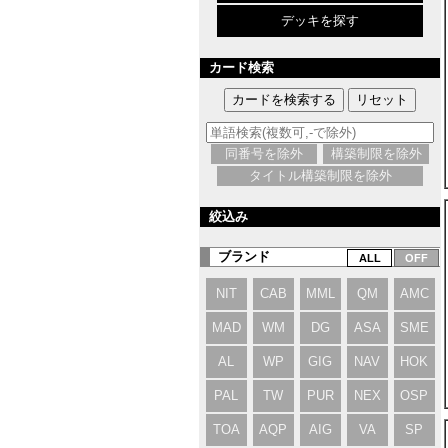
デッキを探す
カード検索
同番号を除外
構築制限を除外
タイトル構築制限を除外
絞込み
ブランド
NIT
CAB
MML
QM
AMC
MAD
WM
DG
ASA
SME
AL
WP
GIG
NAV
HOK
PAL
TW
PUR
NEX
OSP
TOA
AQP
AIG
VA
SP