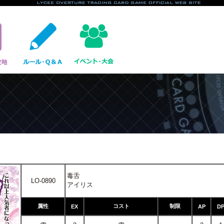
毒舌
LO-0890
アイリス
属性
コスト
制限
EX
AP
D