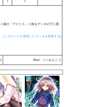
1
2
ゴミ箱の「アイリス」１体をデッキの下に置
[このカードを使用したデッキを検索する]
G
illust : べっかんこう