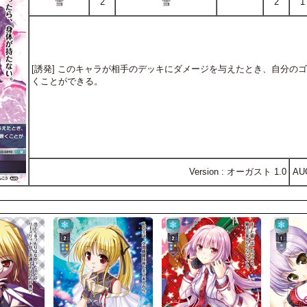
雪
2
雪
2
1
[誘発] このキャラが相手のデッキにダメージを与えたとき、自分の
くことができる。
Version : オーガスト 1.0
AU