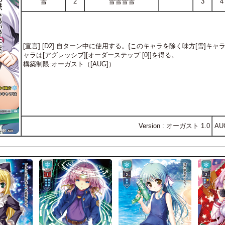
雪
2
雪雪雪雪
3
4
[宣言] [D2]:自ターン中に使用する。{このキャラを除く味方[雪]
ャラは[アグレッシブ][オーダーステップ:[0]]を得る。
構築制限:オーガスト（[AUG]）
Version : オーガスト 1.0
AU