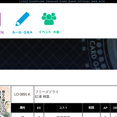
フリーズドライ
LO-0891-K
紅瀬 桐葉
属性
コスト
制限
EX
AP
D