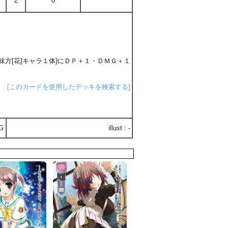
2
0
の味方[花]キャラ１体}にＤＰ＋１・ＤＭＧ＋１
[このカードを使用したデッキを検索する]
G
illust : -