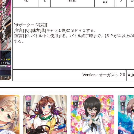
花
2
花花
0
2
●●●
[サポーター:[花花]]
[宣言] [0]:{味方[花]キャラ１体}にＳＰ＋１する。
[宣言] [0]:バトル中に使用する。バトル終了時まで、{ＳＰが４以上
する。
Version : オーガスト 2.0
AU