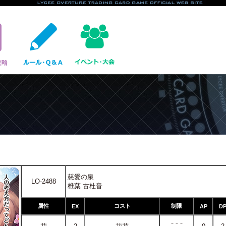
慈愛の泉
LO-2488
椎葉 古杜音
属性
コスト
制限
EX
AP
D
－－－