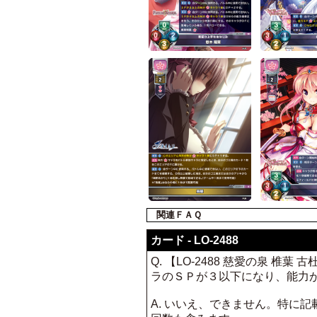
関連ＦＡＱ
カード - LO-2488
Q. 【LO-2488 慈愛の泉
ラのＳＰが３以下になり、能力
A. いいえ、できません。特に