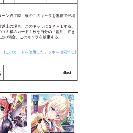
相手ターン終了時、横のこのキャラを無償で登場
が３枚以上の場合、このキャラにＳＰ＋１する。
自分のゴミ箱のカード１枚を自分の「盟約」置き
以上の場合、このキャラを破棄する。
[このカードを使用したデッキを検索する]
A
illust : -
W