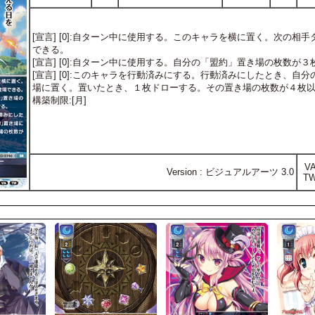
[宣言] [0]:自ターン中に使用する。このキャラを横に置く。次の
できる。
[宣言] [0]:自ターン中に使用する。自分の「盟約」置き場の枚数
[宣言] [0]:このキャラを行動済みにする。行動済みにしたとき、
場に置く。置いたとき、１枚ドローする。その置き場の枚数が４枚
構築制限:[月]
V
Version : ビジュアルアーツ 3.0
T