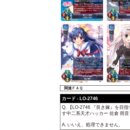
関連ＦＡＱ
カード - LO-2746
Q. 【LO-2746 『良き嫁』
す中二系天才ハッカー 佐倉 雨
A. いいえ、処理できません。