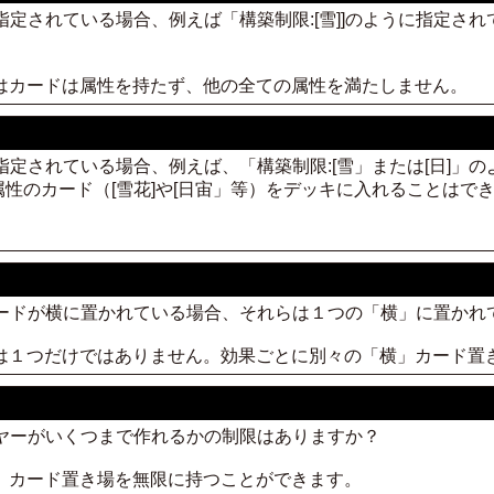
が指定されている場合、例えば「構築制限:[雪]]のように指定さ
性はカードは属性を持たず、他の全ての属性を満たしません。
が指定されている場合、例えば、「構築制限:[雪」または[日]」
性のカード（[雪花]や[日宙」等）をデッキに入れることはで
カードが横に置かれている場合、それらは１つの「横」に置かれ
場は１つだけではありません。効果ごとに別々の「横」カード置
イヤーがいくつまで作れるかの制限はありますか？
横」カード置き場を無限に持つことができます。