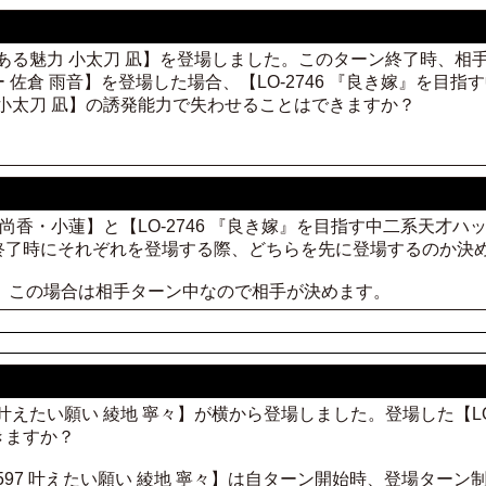
 隙がある魅力 小太刀 凪】を登場しました。このターン終了時、相手
佐倉 雨音】を登場した場合、【LO-2746 『良き嫁』を目指
魅力 小太刀 凪】の誘発能力で失わせることはできますか？
荒舞 孫尚香・小蓮】と【LO-2746 『良き嫁』を目指す中二系天才
終了時にそれぞれを登場する際、どちらを先に登場するのか決
す。この場合は相手ターン中なので相手が決めます。
97 叶えたい願い 綾地 寧々】が横から登場しました。登場した【LO
きますか？
-0597 叶えたい願い 綾地 寧々】は自ターン開始時、登場タ