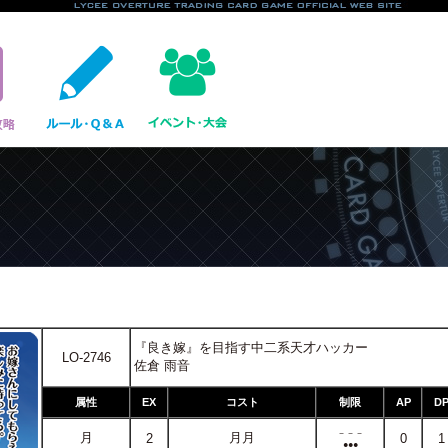
『良き嫁』を目指す中二系天才ハッカー
LO-2746
佐倉 雨音
属性
EX
コスト
制限
AP
D
－－－
月
月月
2
0
1
●●●