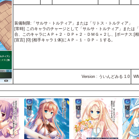
装備制限:「サルサ・トルティア」または「リトス・トルティア」
[常時] このキャラのチャージとして「サルサ・トルティア」または
合、このキャラにＡＰ＋２・ＤＰ＋２・ＤＭＧ＋２し、[ボーナス:[相
[宣言] [0]:{相手キャラ１体}にＡＰ－１・ＤＰ－１する。
Version : ういんどみる 1.0
W