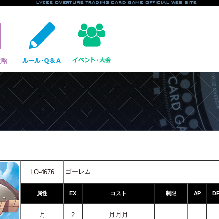
ゴーレム
LO-4676
属性
EX
コスト
制限
AP
D
月
月月月
2