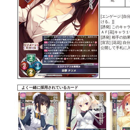
花
[エンゲージ:[
ける。]]
[誘発] このキ
ＡＦ[花]キャラ
[誘発] 相手の
[宣言] [花花
公開して手札に
よく一緒に採用されているカード