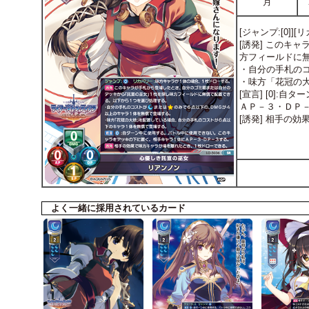
月
[ジャンプ:[0]
[誘発] このキ
方フィールドに
・自分の手札のコ
・味方「花冠の
[宣言] [0]
ＡＰ－３・ＤＰ
[誘発] 相手の
よく一緒に採用されているカード