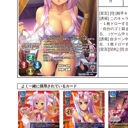
月
[宣言] [0]:
[誘発] このキ
・１枚ドローす
・自分のゴミ箱
る。（ゲーム中
[誘発] 自ター
合、１枚ドロー
[宣言][切札]
よく一緒に採用されているカード