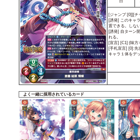
日
[ジャンプ:[0]][
[誘発] このキ
置できる。しな
[誘発] 自ター
れる。
[宣言] [C1]
[手札宣言] [
キャラ１体をデ
よく一緒に採用されているカード