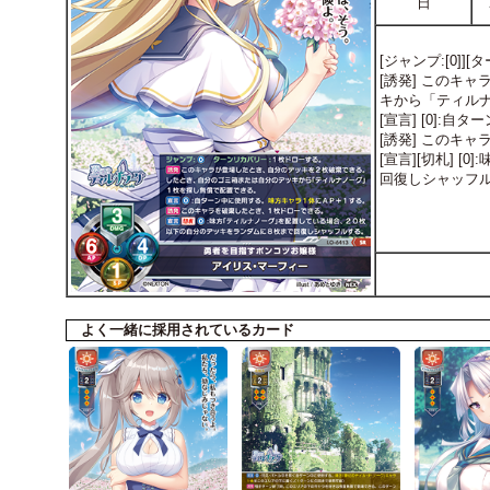
日
[ジャンプ:[0]]
[誘発] このキ
キから「ティル
[宣言] [0]:
[誘発] このキ
[宣言][切札]
回復しシャッフ
よく一緒に採用されているカード