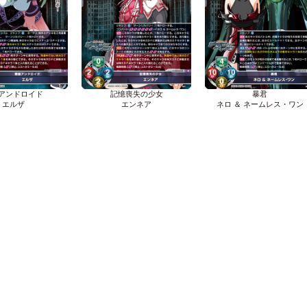
アンドロイド
記憶喪失の少女
暴君
エルザ
エンネア
ネロ ＆ ネームレス・ワン