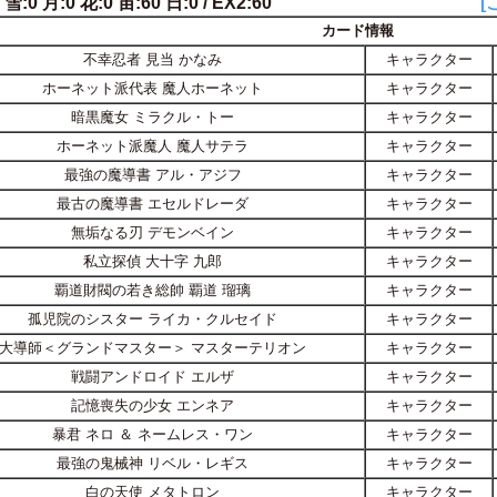
 雪:0 月:0 花:0 宙:60 日:0 / EX2:60
[
カード情報
不幸忍者 見当 かなみ
キャラクター
ホーネット派代表 魔人ホーネット
キャラクター
暗黒魔女 ミラクル・トー
キャラクター
ホーネット派魔人 魔人サテラ
キャラクター
最強の魔導書 アル・アジフ
キャラクター
最古の魔導書 エセルドレーダ
キャラクター
無垢なる刃 デモンベイン
キャラクター
私立探偵 大十字 九郎
キャラクター
覇道財閥の若き総帥 覇道 瑠璃
キャラクター
孤児院のシスター ライカ・クルセイド
キャラクター
大導師＜グランドマスター＞ マスターテリオン
キャラクター
戦闘アンドロイド エルザ
キャラクター
記憶喪失の少女 エンネア
キャラクター
暴君 ネロ ＆ ネームレス・ワン
キャラクター
最強の鬼械神 リベル・レギス
キャラクター
白の天使 メタトロン
キャラクター