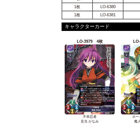
1枚
LO-6380
1枚
LO-6381
キャラクターカード
LO-3979 4枚
LO
不幸忍者
ホー
見当 かなみ
魔