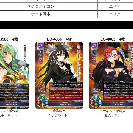
ネクロノミコン
エリア
ナコト写本
エリア
-3980 4枚
LO-4056 4枚
LO-4063 4枚
ネット派代表
暗黒魔女
ホーネット派魔人
人ホーネット
ミラクル・トー
魔人サテラ