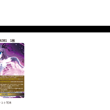
-6381 1枚
ナコト写本