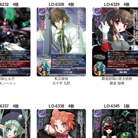
-6232 4枚
LO-6328 4枚
LO-6329 4枚
無垢なる刃
私立探偵
覇道財閥の若き総帥
モンベイン
大十字 九郎
覇道 瑠璃
-6337 4枚
LO-6338 4枚
LO-6345 1枚