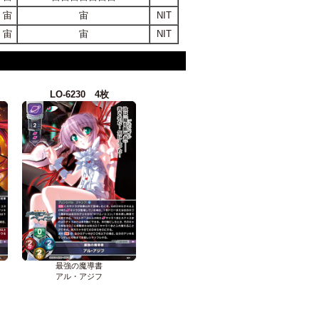
宙
宙
NIT
宙
宙
NIT
LO-6230 4枚
最強の魔導書
アル・アジフ