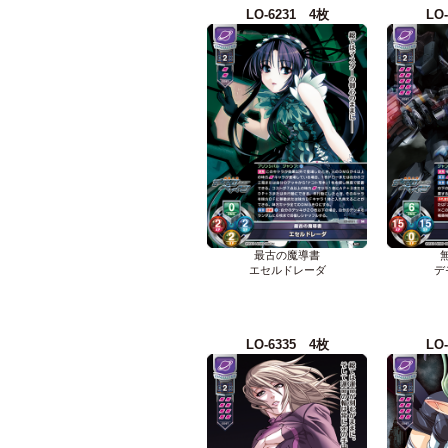
LO-6231 4枚
LO
最古の魔導書
エセルドレーダ
デ
LO-6335 4枚
LO