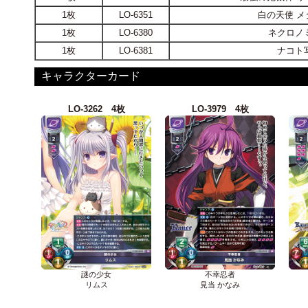
1枚
LO-6351
白の天使 メ
1枚
LO-6380
ネクロノ
1枚
LO-6381
ナコト
キャラクターカード
LO-3262 4枚
LO-3979 4枚
謎の少女
不幸忍者
リムス
見当 かなみ