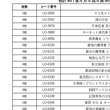
合計:60 / 雪:0 月:0 花:0 宙:60 
枚数
カード番号
1枚
LO-2005
ゲコ太ス
4枚
LO-3262
謎の少女 
4枚
LO-3979
不幸忍者 見
3枚
LO-3980
ホーネット派代表 
4枚
LO-4056
暗黒魔女 ミラ
4枚
LO-6230
最強の魔導書 
4枚
LO-6231
最古の魔導書 エ
4枚
LO-6232
無垢なる刃 デ
4枚
LO-6328
私立探偵 大
4枚
LO-6329
覇道財閥の若き総
4枚
LO-6330
孤児院のシスター ラ
4枚
LO-6335
大導師＜グランドマスタ
4枚
LO-6337
戦闘アンドロイ
4枚
LO-6338
記憶喪失の少女
1枚
LO-6345
暴君 ネロ ＆ ネ
4枚
LO-6349
最強の鬼械神 リ