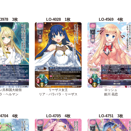
-3978 3枚
LO-4028 1枚
LO-4569 4枚
ン共和国大統領
リーザス女王
ロッシュ
ラ・ヘルマン
リア・パラパラ・リーザス
姫川 花恋
-4704 4枚
LO-4705 4枚
LO-4751 3枚