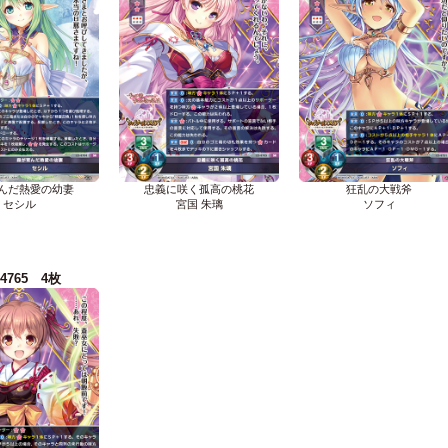
んだ熱愛の幼妻
忠義に咲く孤高の桃花
狂乱の大戦斧
セシル
宮国 朱璃
ソフィ
-4765 4枚