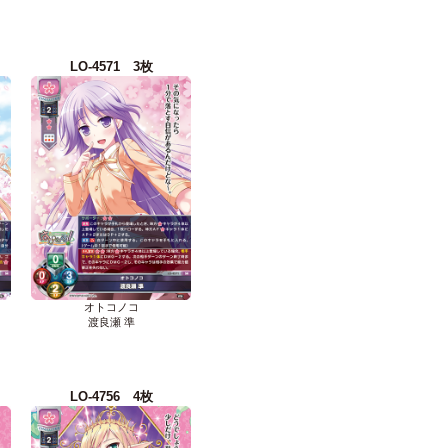
LO-4571 3枚
オトコノコ
渡良瀬 準
LO-4756 4枚