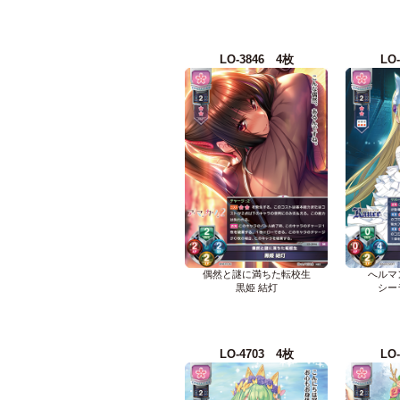
LO-3846 4枚
LO
偶然と謎に満ちた転校生
へルマ
黒姫 結灯
シー
LO-4703 4枚
LO