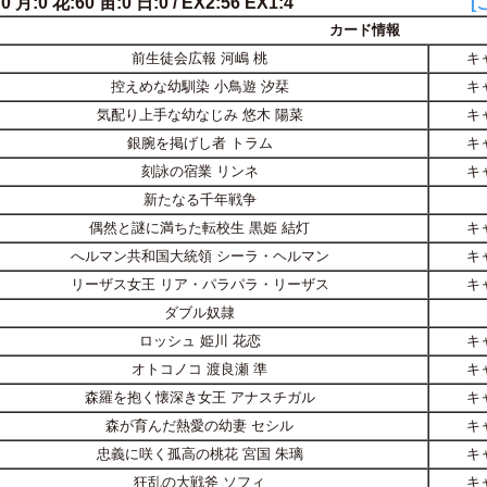
0 月:0 花:60 宙:0 日:0 / EX2:56 EX1:4
[
カード情報
前生徒会広報 河嶋 桃
キ
控えめな幼馴染 小鳥遊 汐栞
キ
気配り上手な幼なじみ 悠木 陽菜
キ
銀腕を掲げし者 トラム
キ
刻詠の宿業 リンネ
キ
新たなる千年戦争
偶然と謎に満ちた転校生 黒姫 結灯
キ
へルマン共和国大統領 シーラ・ヘルマン
キ
リーザス女王 リア・パラパラ・リーザス
キ
ダブル奴隷
ロッシュ 姫川 花恋
キ
オトコノコ 渡良瀬 準
キ
森羅を抱く懐深き女王 アナスチガル
キ
森が育んだ熱愛の幼妻 セシル
キ
忠義に咲く孤高の桃花 宮国 朱璃
キ
狂乱の大戦斧 ソフィ
キ