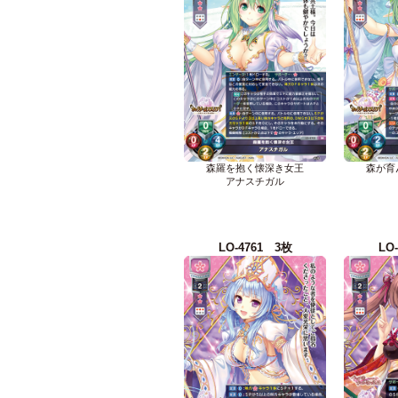
森羅を抱く懐深き女王
森が育
アナスチガル
LO-4761 3枚
LO