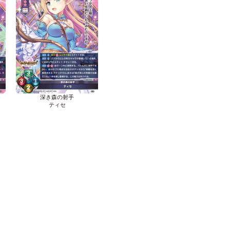
深き森の射手
ティセ