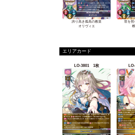
誇り高き孤高の教皇
世を照
オリヴィエ
椎
エリアカード
LO-3801 1枚
LO