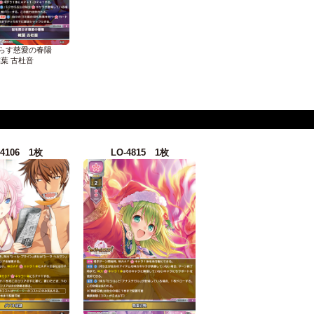
らす慈愛の春陽
葉 古杜音
-4106 1枚
LO-4815 1枚