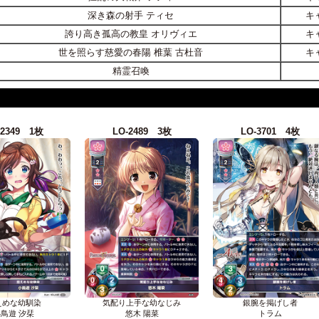
深き森の射手 ティセ
キ
誇り高き孤高の教皇 オリヴィエ
キ
世を照らす慈愛の春陽 椎葉 古杜音
キ
精霊召喚
-2349 1枚
LO-2489 3枚
LO-3701 4枚
えめな幼馴染
気配り上手な幼なじみ
銀腕を掲げし者
鳥遊 汐栞
悠木 陽菜
トラム