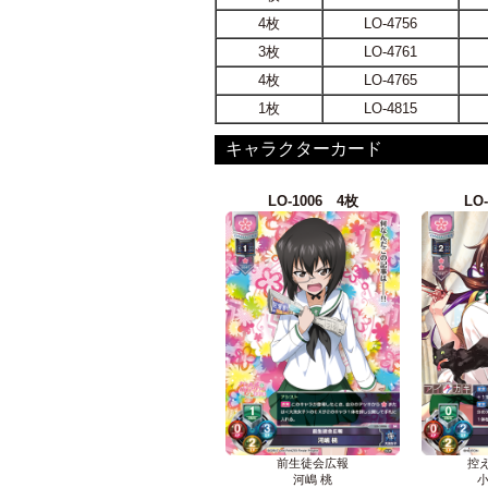
4枚
LO-4756
3枚
LO-4761
4枚
LO-4765
1枚
LO-4815
キャラクターカード
LO-1006 4枚
LO
前生徒会広報
控
河嶋 桃
小