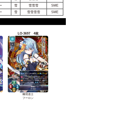
ー
雪
雪雪雪
SME
ー
雪
雪雪雪雪
SME
LO-3697 4枚
幽境道士
フーロン