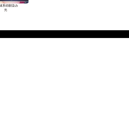
縁系幼馴染み
光