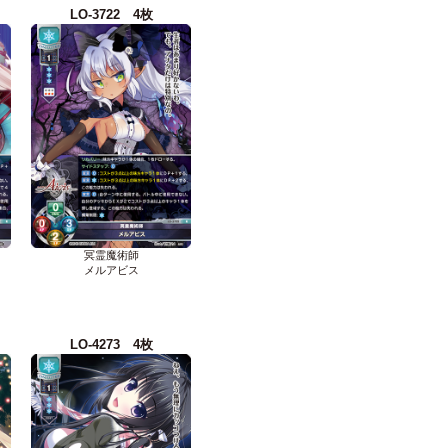
LO-3722 4枚
冥霊魔術師
メルアビス
LO-4273 4枚