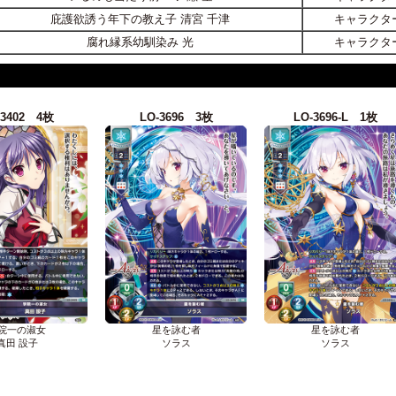
庇護欲誘う年下の教え子 清宮 千津
キャラクタ
腐れ縁系幼馴染み 光
キャラクタ
-3402 4枚
LO-3696 3枚
LO-3696-L 1枚
院一の淑女
星を詠む者
星を詠む者
真田 設子
ソラス
ソラス