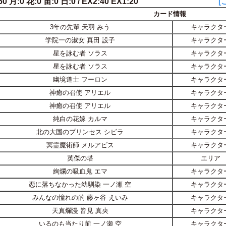
0 月:0 花:0 宙:0 日:0 / EX2:40 EX1:20
[
カード情報
3年の先輩 天羽 みう
キャラクタ
学院一の淑女 真田 設子
キャラクタ
星を詠む者 ソラス
キャラクタ
星を詠む者 ソラス
キャラクタ
幽境道士 フーロン
キャラクタ
神癒の召使 アリエル
キャラクタ
神癒の召使 アリエル
キャラクタ
純白の花嫁 カルマ
キャラクタ
北の大国のプリンセス シビラ
キャラクタ
冥霊魔術師 メルアビス
キャラクタ
英傑の塔
エリア
絢爛の吸血鬼 エマ
キャラクタ
恋に落ちなかった幼馴染 一ノ瀬 空
キャラクタ
みんなの憧れの的 藤ヶ谷 えいみ
キャラクタ
天真爛漫 皆見 真央
キャラクタ
いるのも当たり前 一ノ瀬 空
キャラクタ