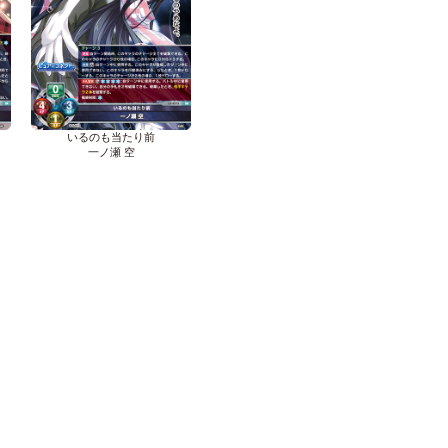
いるのも当たり前
一ノ瀬 空