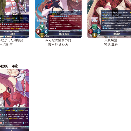
ちなかった幼馴染
みんなの憧れの的
天真爛漫
一ノ瀬 空
藤ヶ谷 えいみ
皆見 真央
-4286 4枚