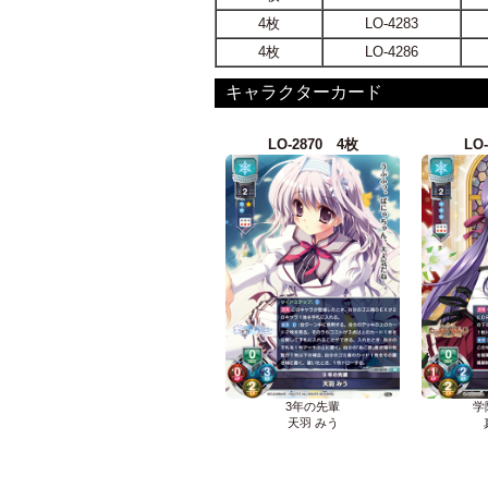
4枚
LO-4283
4枚
LO-4286
キャラクターカード
LO-2870 4枚
LO
3年の先輩
学
天羽 みう