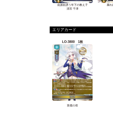
庇護欲誘う年下の教え子
腐れ
清宮 千津
エリアカード
LO-3800 1枚
英傑の塔