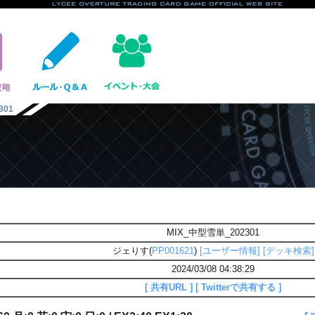
301
MIX_中型雪単_202301
ジェりす(
PP001621
)
[ユーザー情報]
[デッキ検索]
2024/03/08 04:38:29
[ 共有URL ]
[ Twitterで共有する ]