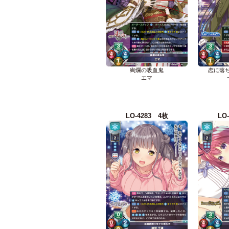
絢爛の吸血鬼
恋に落
エマ
LO-4283 4枚
LO