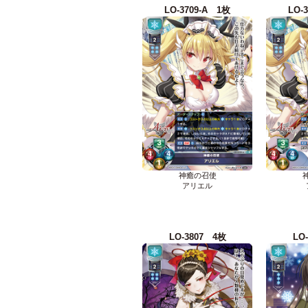
LO-3709-A 1枚
LO-
神癒の召使
アリエル
LO-3807 4枚
LO