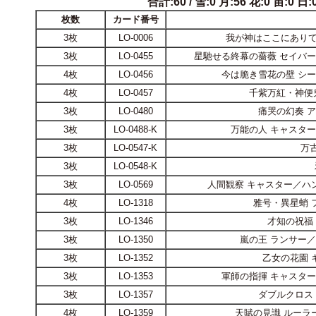
合計:60 / 雪:0 月:56 花:0 宙:0 日:0
枚数
カード番号
3枚
LO-0006
我が神はここにありて
3枚
LO-0455
星馳せる終幕の薔薇 セイバ
4枚
LO-0456
今は脆き雪花の壁 シ
4枚
LO-0457
千紫万紅・神便
3枚
LO-0480
痛哭の幻奏 
3枚
LO-0488-K
万能の人 キャスタ
3枚
LO-0547-K
万
3枚
LO-0548-K
3枚
LO-0569
人間観察 キャスター／ハ
4枚
LO-1318
雅号・異星蛸 
3枚
LO-1346
才知の祝福
3枚
LO-1350
嵐の王 ランサー
3枚
LO-1352
乙女の花園 
3枚
LO-1353
軍師の指揮 キャスタ
3枚
LO-1357
ダブルクロス
4枚
LO-1359
天賦の見識 ルーラ