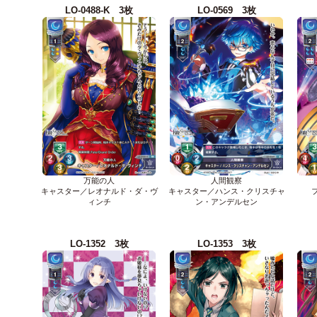
LO-0488-K 3枚
LO-0569 3枚
万能の人
人間観察
キャスター／レオナルド・ダ・ヴ
キャスター／ハンス・クリスチャ
ィンチ
ン・アンデルセン
LO-1352 3枚
LO-1353 3枚