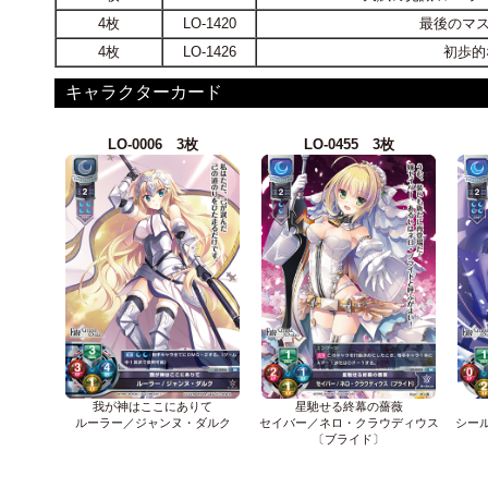
4枚
LO-1420
最後のマス
4枚
LO-1426
初歩的
キャラクターカード
LO-0006 3枚
LO-0455 3枚
我が神はここにありて
星馳せる終幕の薔薇
ルーラー／ジャンヌ・ダルク
セイバー／ネロ・クラウディウス
シー
〔ブライド〕