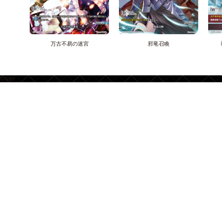
万古不易の迷宮
邪竜召喚
footer