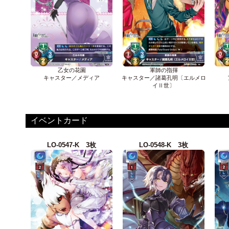
乙女の花園
軍師の指揮
キャスター／メディア
キャスター／諸葛孔明〔エルメロ
イⅡ世〕
イベントカード
LO-0547-K 3枚
LO-0548-K 3枚