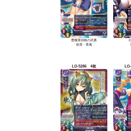
曹魏筆頭格の武勇
徐晃・香風
LO-5286 4枚
LO