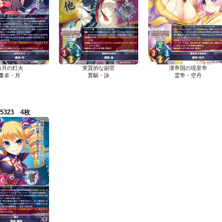
白月の灯火
実質的な副官
漢帝国の現皇帝
董卓・月
賈駆・詠
霊帝・空丹
-5323 4枚