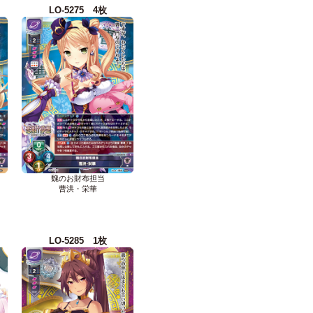
LO-5275 4枚
魏のお財布担当
曹洪・栄華
LO-5285 1枚