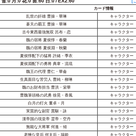
 雪:0 月:0 花:0 宙:60 日:0 / EX2:60
[
カード情報
乱世の奸雄 曹操・華琳
キャラクター
蒼天の覇王 曹操・華琳
キャラクター
古今東西最強無双 呂布・恋
キャラクター
魏の宿将 夏侯惇・春蘭
キャラクター
魏の宿将 夏侯淵・秋蘭
キャラクター
夏侯惇配下の猛将 許緒・季衣
キャラクター
夏侯淵配下の勇将 典韋・流琉
キャラクター
魏王の代理 曹仁・華侖
キャラクター
生真面目な苦労人 曹純・柳琳
キャラクター
魏のお財布担当 曹洪・栄華
キャラクター
曹魏筆頭格の武勇 徐晃・香風
キャラクター
白月の灯火 董卓・月
キャラクター
実質的な副官 賈駆・詠
キャラクター
漢帝国の現皇帝 霊帝・空丹
キャラクター
無能な大将軍 何進・傾
キャラクター
老獪な皇后 何太后・瑞姫
キャラクター