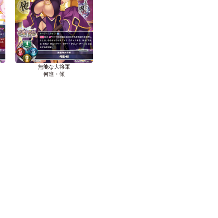
無能な大将軍
何進・傾