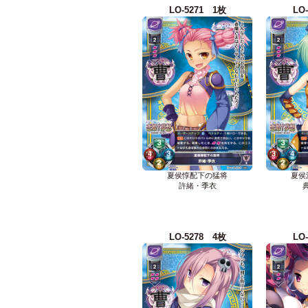
LO-5271 1枚
LO
夏侯惇配下の猛将
夏侯
許緒・季衣
LO-5278 4枚
LO