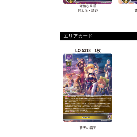
老獪な皇后
何太后・瑞姫
エリアカード
LO-5318 1枚
蒼天の覇王