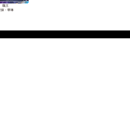
魏王
曹操・華琳