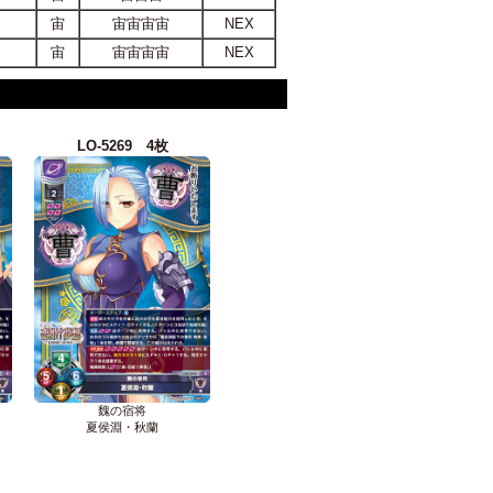
宙
宙宙宙宙
NEX
宙
宙宙宙宙
NEX
LO-5269 4枚
魏の宿将
夏侯淵・秋蘭