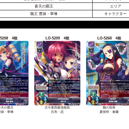
蒼天の覇王
エリア
魏王 曹操・華琳
キャラクター
-5208 4枚
LO-5209 4枚
LO-5268 4枚
蒼天の覇王
古今東西最強無双
魏の宿将
曹操・華琳
呂布・恋
夏侯惇・春蘭