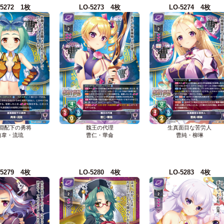
-5272 1枚
LO-5273 4枚
LO-5274 4枚
淵配下の勇将
魏王の代理
生真面目な苦労人
典韋・流琉
曹仁・華侖
曹純・柳琳
-5279 4枚
LO-5280 4枚
LO-5283 4枚