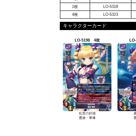
1枚
LO-5318
4枚
LO-5323
キャラクターカード
LO-5198 4枚
LO
乱世の奸雄
曹操・華琳