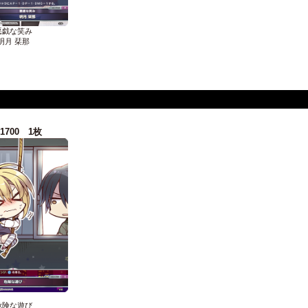
悪戯な笑み
明月 栞那
-1700 1枚
危険な遊び