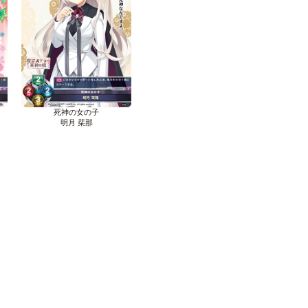
死神の女の子
明月 栞那