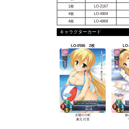
1枚
LO-2167
4枚
LO-4904
4枚
LO-4968
キャラクターカード
LO-0586 2枚
LO
太陽の小町
妹
兼元 灯里