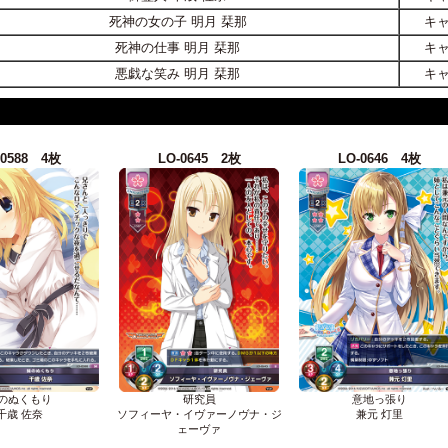
死神の女の子 明月 栞那
キ
死神の仕事 明月 栞那
キ
悪戯な笑み 明月 栞那
キ
-0588 4枚
LO-0645 2枚
LO-0646 4枚
のぬくもり
研究員
意地っ張り
千歳 佐奈
ソフィーヤ・イヴァーノヴナ・ジ
兼元 灯里
ェーヴァ