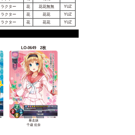
ャラクター
花
花花無無
YUZ
ャラクター
花
花花
YUZ
ャラクター
花
花花
YUZ
LO-0649 2枚
暴走妹
千歳 佐奈