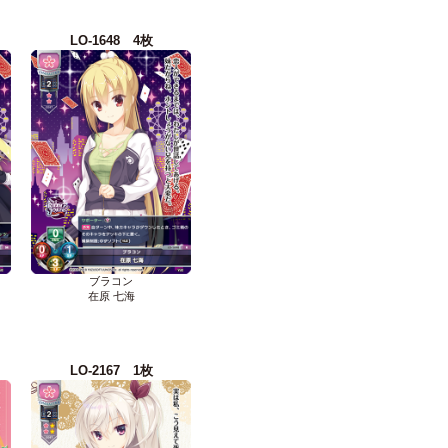
LO-1648 4枚
ブラコン
在原 七海
LO-2167 1枚