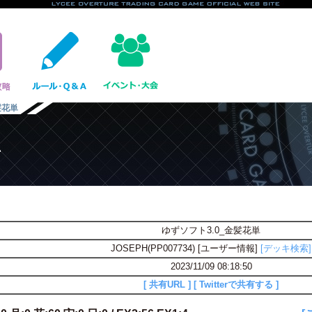
髪花単
単
ゆずソフト3.0_金髪花単
JOSEPH(PP007734) [ユーザー情報]
[デッキ検索]
2023/11/09 08:18:50
[ 共有URL ]
[ Twitterで共有する ]