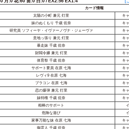
0 月:0 花:60 宙:0 日:0 / EX2:56 EX1:4
[
カード情報
太陽の小町 兼元 灯里
キ
妹のぬくもり 千歳 佐奈
キ
研究員 ソフィーヤ・イヴァーノヴナ・ジェーヴァ
キ
意地っ張り 兼元 灯里
キ
暴走妹 千歳 佐奈
キ
財閥令嬢 兼元 灯里
キ
体育祭 千歳 佐奈
キ
サポート要員 在原 七海
キ
レヴィ9 在原 七海
キ
ブラコン 在原 七海
キ
恋の爆弾 兼元 灯里
キ
妹特権 千歳 佐奈
キ
相棒のサポート
危険な遊び
家事万能な妹 在原 七海
キ
御霊人 千歳 佐奈
キ