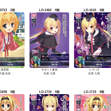
-0723 2枚
LO-1462 4枚
LO-1610 4枚
体育祭
サポート要員
レヴィ9
千歳 佐奈
在原 七海
在原 七海
-1658 4枚
LO-1716 4枚
LO-1719 4枚