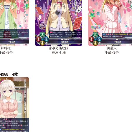
妹特権
家事万能な妹
御霊人
千歳 佐奈
在原 七海
千歳 佐奈
-4968 4枚