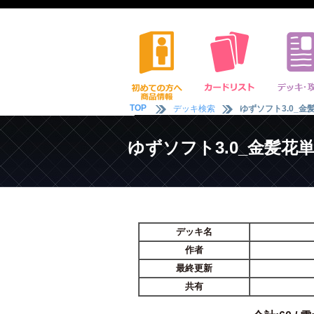
TOP
デッキ検索
ゆずソフト3.0_金
ゆずソフト3.0_金髪花
デッキ名
作者
最終更新
共有