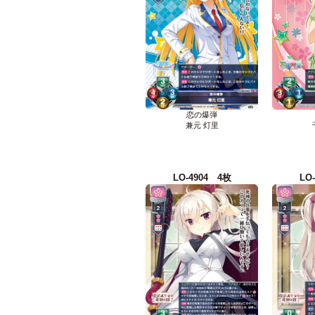
恋の爆弾
兼元 灯里
LO-4904 4枚
LO