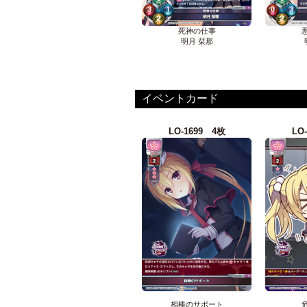
死神の仕事
明月 栞那
イベントカード
LO-1699 4枚
LO
相棒のサポート