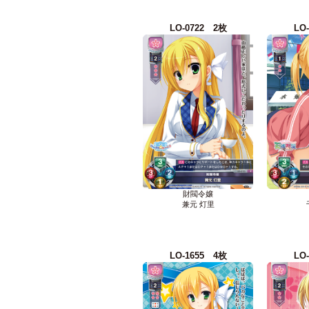
LO-0722 2枚
LO
財閥令嬢
兼元 灯里
LO-1655 4枚
LO