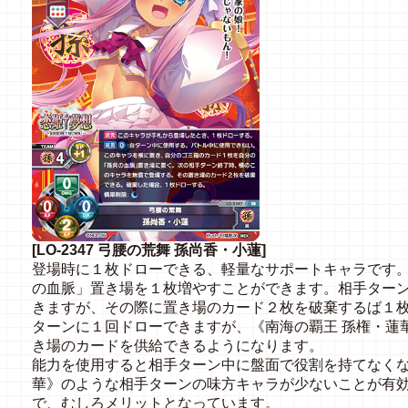
[LO-2347 弓腰の荒舞 孫尚香・小蓮]
登場時に１枚ドローできる、軽量なサポートキャラです
の血脈」置き場を１枚増やすことができます。相手ター
きますが、その際に置き場のカード２枚を破棄するば１
ターンに１回ドローできますが、《南海の覇王 孫権・蓮
き場のカードを供給できるようになります。
能力を使用すると相手ターン中に盤面で役割を持てなく
華》のような相手ターンの味方キャラが少ないことが有
で、むしろメリットとなっています。