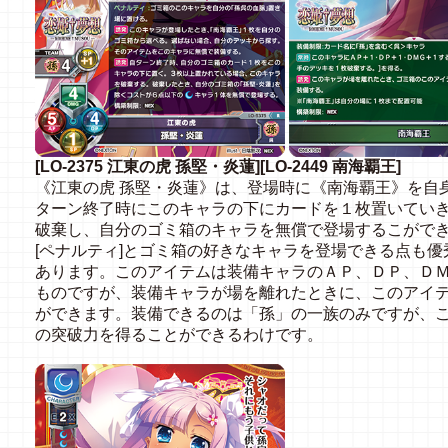
[LO-2375 江東の虎 孫堅・炎蓮][LO-2449 南海覇王]
《江東の虎 孫堅・炎蓮》は、登場時に《南海覇王》を自
ターン終了時にこのキャラの下にカードを１枚置いてい
破棄し、自分のゴミ箱のキャラを無償で登場するこがで
[ペナルティ]とゴミ箱の好きなキャラを登場できる点も
あります。このアイテムは装備キャラのＡＰ、ＤＰ、ＤＭ
ものですが、装備キャラが場を離れたときに、このアイ
ができます。装備できるのは「孫」の一族のみですが、
の突破力を得ることができるわけです。