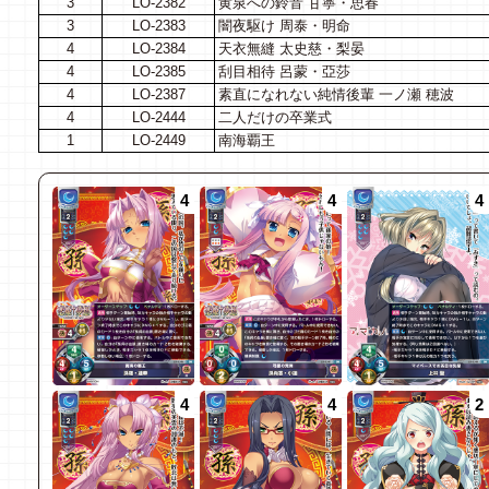
3
LO-2382
黄泉への鈴音 甘寧・思春
3
LO-2383
闇夜駆け 周泰・明命
4
LO-2384
天衣無縫 太史慈・梨晏
4
LO-2385
刮目相待 呂蒙・亞莎
4
LO-2387
素直になれない純情後輩 一ノ瀬 穂波
4
LO-2444
二人だけの卒業式
1
LO-2449
南海覇王
4
4
4
4
4
2