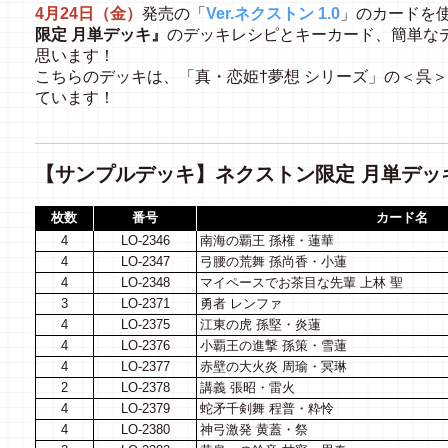
4月24日（金）
発売の「
Ver.ネクストン 1.0
」のカードを
限定 月単デッキ』
のデッキレシピとキーカード、簡単な
思います！
こちらのデッキは、「真・恋姫†夢想 シリーズ」の＜呉
ています！
【サンプルデッキ】ネクストン限定 月単デッ
枚数
番号
カード名
4
LO-2346
南海の覇王 孫権・蓮華
4
LO-2347
弓腰の荒舞 孫尚香・小蓮
4
LO-2348
マイペースでお茶目な先輩 上林 聖
3
LO-2371
勇者 レンファ
4
LO-2375
江東の虎 孫堅・炎蓮
4
LO-2376
小覇王の進撃 孫策・雪蓮
4
LO-2377
赤壁の大火炎 周瑜・冥琳
2
LO-2378
講義 張昭・雷火
4
LO-2379
蛇矛千剣舞 程普・粋怜
4
LO-2380
神弓激発 黄蓋・祭