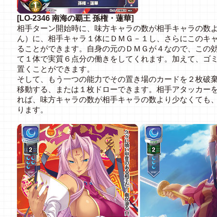
[LO-2346 南海の覇王 孫権・蓮華]
相手ターン開始時に、味方キャラの数が相手キャラの数
ん）に、相手キャラ１体にＤＭＧ－１し、さらにこのキ
ることができます。自身の元のＤＭＧが４なので、この
て１体で実質６点分の働きをしてくれます。加えて、ゴ
置くことができます。
そして、もう一つの能力でその置き場のカードを２枚破
移動する、または１枚ドローできます。相手アタッカー
れば、味方キャラの数が相手キャラの数より少なくても
ります。