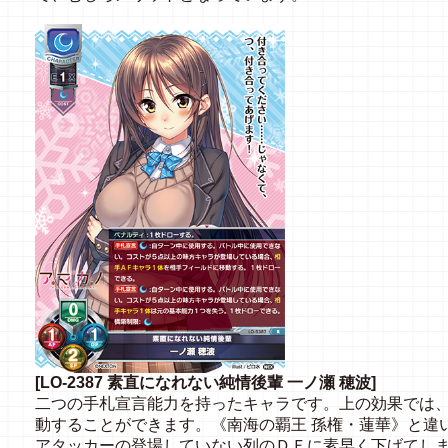
[LO-2387 素直になれない純情後輩 一ノ瀬 穂波]
二つの手札宣言能力を持ったキャラです。上の効果では
動することができます。《南海の覇王 孫権・蓮華》と違
アタッカーの登場していない列のＤＦに素早く下げてし