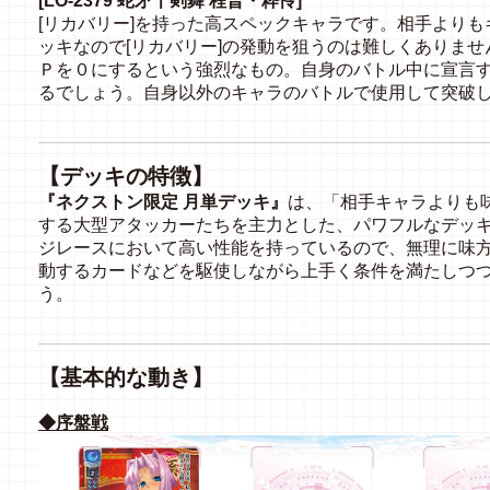
[LO-2379 蛇矛千剣舞 程普・粋怜]
[リカバリー]を持った高スペックキャラです。相手より
ッキなので[リカバリー]の発動を狙うのは難しくありま
Ｐを０にするという強烈なもの。自身のバトル中に宣言
るでしょう。自身以外のキャラのバトルで使用して突破
【デッキの特徴】
『ネクストン限定 月単デッキ』
は、「相手キャラよりも
する大型アタッカーたちを主力とした、パワフルなデッ
ジレースにおいて高い性能を持っているので、無理に味
動するカードなどを駆使しながら上手く条件を満たしつ
う。
【基本的な動き】
◆序盤戦