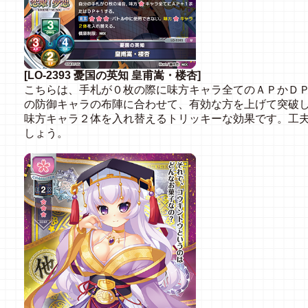
[LO-2393 憂国の英知 皇甫嵩・楼杏]
こちらは、手札が０枚の際に味方キャラ全てのＡＰかＤ
の防御キャラの布陣に合わせて、有効な方を上げて突破
味方キャラ２体を入れ替えるトリッキーな効果です。工
しょう。