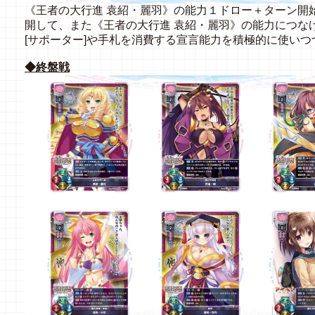
《王者の大行進 袁紹・麗羽》の能力１ドロー＋ターン開
開して、また《王者の大行進 袁紹・麗羽》の能力につな
[サポーター]や手札を消費する宣言能力を積極的に使い
◆終盤戦