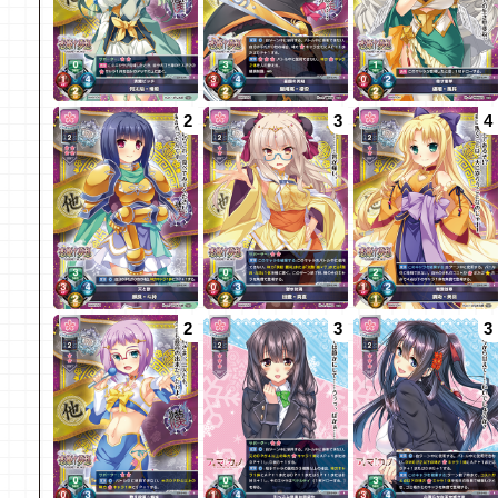
2
3
4
2
3
3