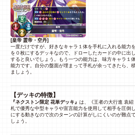
[皇帝 霊帝・空丹]
一度だけですが、好きなキャラ１体を手札に入れる能力
を０枚にするデッキなので、ドローしたカードの中に出
すると良いでしょう。もう一つの能力は、味方キャラ１
能力です。自分の盤面が埋まって手札が余ってきたら、
ましょう。
【デッキの特徴】
『ネクストン限定 花単デッキ』
は、《王者の大行進 袁
札で優秀な中型キャラや宣言能力を使用して相手を圧倒
にする動きなので次のターンの計算がしにくいのが難点
しょう。