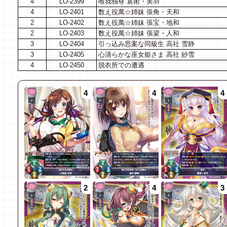
4
LO-2399
唯我独尊 袁術・美羽
4
LO-2401
数え役萬☆姉妹 張角・天和
2
LO-2402
数え役萬☆姉妹 張宝・地和
2
LO-2403
数え役萬☆姉妹 張梁・人和
3
LO-2404
引っ込み思案な同級生 高社 雪静
3
LO-2405
心清らかな巫女姫さま 高社 紗雪
4
LO-2450
脱衣所での遭遇
4
4
4
2
4
3