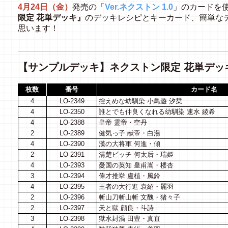
4月24日（金）
発売の「
Ver.ネクストン 1.0
」のカードを
限定 花単デッキ』
のデッキレシピとキーカード、簡単な
思います！
【サンプルデッキ】ネクストン限定 花単デッ
枚数
番号
カード名
4
LO-2349
控えめな幼馴染 小鳥遊 汐栞
4
LO-2350
誰とでも仲良くなれる幼馴染 速水 綾希
4
LO-2388
皇帝 霊帝・空丹
2
LO-2389
健気っ子 献帝・白湯
4
LO-2390
漢の大将軍 何進・傾
2
LO-2391
清楚ビッチ 何太后・瑞姫
4
LO-2393
憂国の英知 皇甫嵩・楼杏
3
LO-2394
偉才推挙 盧植・風鈴
4
LO-2395
王者の大行進 袁紹・麗羽
2
LO-2396
斬山刀斬山斬 文醜・猪々子
2
LO-2397
天と獄 顔良・斗詩
3
LO-2398
獄水封渦 田豊・真直