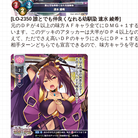
[LO-2350 誰とでも仲良くなれる幼馴染 速水 綾希]
元のＤＰが４以上の味方ＡＦキャラ全てにＤＭＧ＋１す
います。このデッキのアタッカーは大半がＤＰ４以上な
えて、ただでさえ高いＤＰのキャラにさらにＤＰ＋１す
相手ターンどちらでも宣言できるので、味方キャラを守