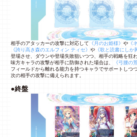
相手のアタッカーの攻撃に対応して
《月のお姫様》
や
《
《誇り高き森のエルフィン ティセ》
や
《歌と読書にしか
登場させ、ダウンや登場失敗狙いつつ、相手の戦略を狂
味方キャラの攻撃が相手に防御された場合は、
《弓腰の荒
フィールドから離れる能力を持つキャラでサポートしつつ
次の相手の攻撃に備えられます。
●終盤