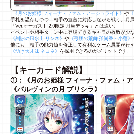
《月のお姫様 フィーナ・ファム・アーシュライト》
や
《
手札を温存しつつ、相手の宣言に対応しながら戦う、月
「Ver.オーガスト 2.0限定 月単デッキ」とは違い、
イベントや相手ターン中に登場できるキャラの枚数が少
《刻詠の風水士 リンネ》
や
《弓腰の荒舞 孫尚香・小蓮》
他にも、相手の能力値を修正して有利なゲーム展開が行
《幼き天才妹 ネコネ》
を採用できるのがメリットです。
【キーカード解説】
①：《月のお姫様 フィーナ・ファム・
《パルヴィンの月 プリシラ》