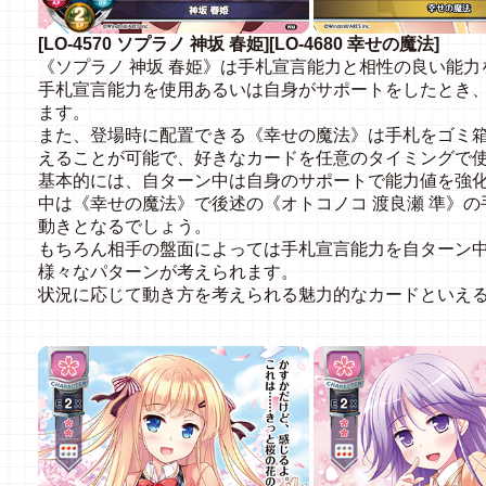
[LO-4570 ソプラノ 神坂 春姫][LO-4680 幸せの魔法]
《ソプラノ 神坂 春姫》は手札宣言能力と相性の良い能
手札宣言能力を使用あるいは自身がサポートをしたとき
ます。
また、登場時に配置できる《幸せの魔法》は手札をゴミ
えることが可能で、好きなカードを任意のタイミングで
基本的には、自ターン中は自身のサポートで能力値を強化
中は《幸せの魔法》で後述の《オトコノコ 渡良瀬 準》
動きとなるでしょう。
もちろん相手の盤面によっては手札宣言能力を自ターン
様々なパターンが考えられます。
状況に応じて動き方を考えられる魅力的なカードといえ