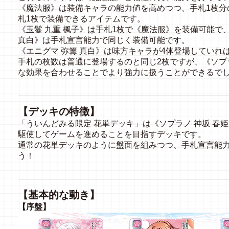
《魔法服》は装備キャラの能力値を高めつつ、手札1枚分
札1枚で装備できるアイテムです。
《玉鬘 九重 楓子》は手札1枚で《魔法服》を装備可能で、
真白》は手札宣言能力で同じく装備可能です。
《エニグマ 弥篝 真白》は味方キャラが4体登場してい
手札の枚数は普通に登場するのと同じ2枚ですが、《ソプ
な効果を合わせることでより強力に扱うことができるで
【デッキの特徴】
「ういんどみる限定 花単デッキ」は《ソプラノ 神坂 春
駆使してゲームを進めることを目指すデッキです。
通常の花単デッキのように盤面を組みつつ、手札宣言能
う！
【基本的な動き】
【序盤】