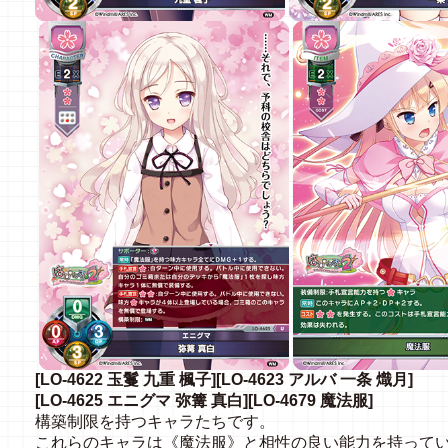
[LO-4622 玉鬘 九重 楓子][LO-4623 アルバ 一条 熾月]
[LO-4625 エニグマ 弥篝 真白][LO-4679 魔法服]
構築制限を持つキャラたちです。
これらのキャラは《魔法服》と相性の良い能力を持って