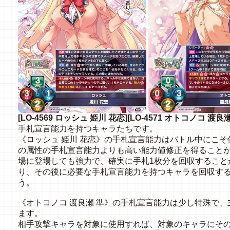
[LO-4569 ロッシュ 姫川 花恋][LO-4571 オトコノコ 渡良瀬
手札宣言能力を持つキャラたちです。
《ロッシュ 姫川 花恋》の手札宣言能力はバトル中にこ
の属性の手札宣言能力よりも高い能力値修正を得ること
場に登場しても強力で、確実に手札1枚分を回収すること
り、その後に必要な手札宣言能力を持つキャラを回収す
う。
《オトコノコ 渡良瀬 準》の手札宣言能力は少し特殊で
ます。
相手攻撃キャラを対象に使用すれば、対象のキャラにその