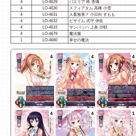
4
LO-4629
パエリア 柊 杏璃
4
LO-4630
スフィアタム 高峰 小雪
4
LO-4631
人畜無害？ 小日向 すもも
4
LO-4632
ビサイム 式守 伊吹
4
LO-4633
サンバッハ 上条 沙耶
4
LO-4679
魔法服
1
LO-4680
幸せの魔法
4
4
4
4
4
1