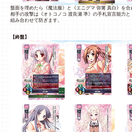
盤面を埋めたら《魔法服》と《エニグマ 弥篝 真白》を
相手の攻撃は《オトコノコ 渡良瀬 準》の手札宣言能力と
組み合わせて防ぎます。
【終盤】