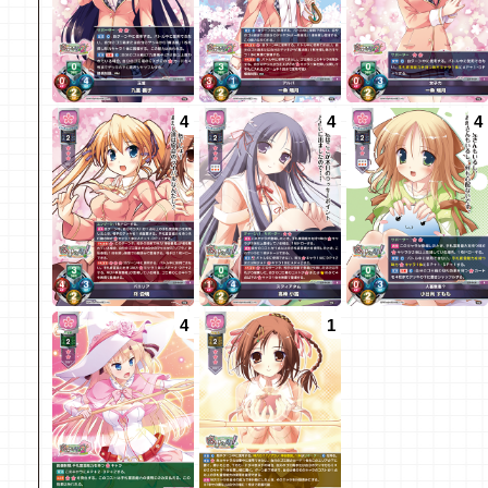
4
4
4
4
1