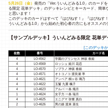
5月26日（金）
発売の「Ver.ういんどみる1.0」のカー
る限定 花単デッキ」のデッキレシピとキーカード、簡単
と思います！
このデッキのカードはすべて『はぴねす！』『はぴねす！２
ういんどみる1.0」から始めた初心者の方にもオススメの
【サンプルデッキ】ういんどみる限定 花単デ
[このデッキか
枚数
番号
カード名
4
LO-4562
学園のプリンセス 神坂 春姫
4
LO-4569
ロッシュ 姫川 花恋
4
LO-4570
ソプラノ 神坂 春姫
4
LO-4571
オトコノコ 渡良瀬 準
4
LO-4621
アンペア 桐ヶ谷 璃乃
4
LO-4622
玉鬘 九重 楓子
4
LO-4623
アルバ 一条 熾月
1
LO-4624
女子力 一条 瑞月
4
LO-4625
エニグマ 弥篝 真白
2
LO-4626
男の娘 渡来 菜生