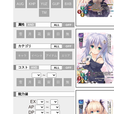
AUG
KHP
YUZ
GUP
BXB
TM
属性
AND
雪
月
花
宙
日
無
カテゴリ
キャラ
イベント
アイテム
エリア
コスト
AND
～
雪
月
花
宙
日
無
能力値
EX
～
AP
～
DP
～