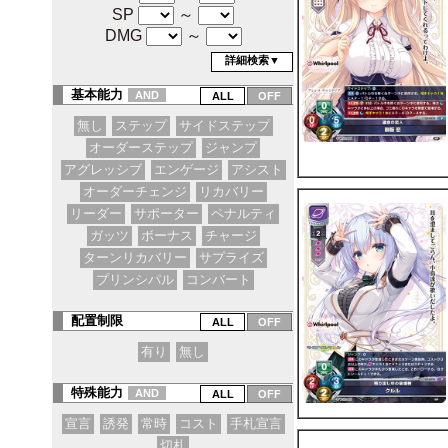
SP
～
DMG
～
詳細検索▼
基本能力
AND
無し
ステップ
サイドステップ
オーダーステップ
ジャンプ
アグレッシブ
エンゲージ
アシスト
オーダーチェンジ
リカバリー
リーダー
サポーター
ペナルティ
ガッツ
ボーナス
チャージ
ターンリカバリー
サプライズ
プリンシパル
コンバート
配置制限
有り
無し
特殊能力
AND
宣言
誘発
常時
コスト
手札宣言
切札