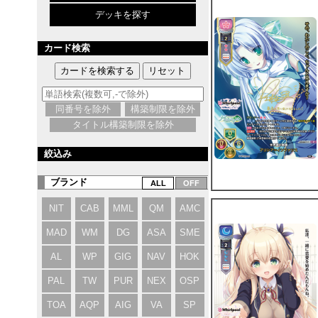
デッキを探す
カード検索
同番号を除外
構築制限を除外
タイトル構築制限を除外
絞込み
ブランド
NIT
CAB
MML
QM
AMC
MAD
WM
DG
ASA
SME
AL
WP
GIG
NAV
HOK
PAL
TW
PUR
NEX
OSP
TOA
AQP
AIG
VA
SP