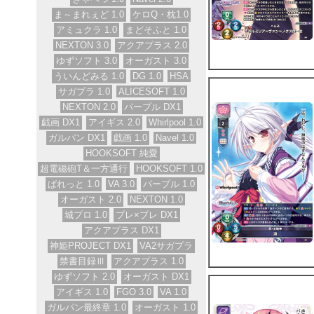
ま～まれぇど 1.0
ケロQ・枕1.0
アミュクラ 1.0
まどそふと 1.0
NEXTON 3.0
アクアプラス 2.0
ゆずソフト 3.0
オーガスト 3.0
ういんどみる 1.0
DG 1.0
HSA
サガプラ 1.0
ALICESOFT 1.0
NEXTON 2.0
パープル DX1
戯画 DX1
アイギス 2.0
Whirlpool 1.0
ガルパン DX1
戯画 1.0
Navel 1.0
HOOKSOFT 純愛
超電磁砲T＆一方通行
HOOKSOFT 1.0
ぱれっと 1.0
VA 3.0
パープル 1.0
オーガスト 2.0
NEXTON 1.0
城プロ 1.0
ブレ×ブレ DX1
アクアプラス DX1
神姫PROJECT DX1
VA2サガプラ
禁書目録Ⅲ
アクアプラス 1.0
ゆずソフト 2.0
オーガスト DX1
アイギス 1.0
FGO 3.0
VA 1.0
ガルパン最終章 1.0
オーガスト 1.0