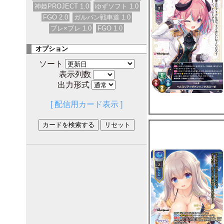
神姫PROJECT 1.0
ゆずソフト 1.0
FGO 2.0
ガルパン戦車道 1.0
ブレ×ブレ 1.0
FGO 1.0
オプション
ソート
表示列数
出力形式
[ 配信用カード表示 ]