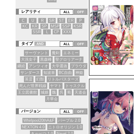
レアリティ
C
U
R
SR
ST
ER
P
KC
KR
SP
MSP
SSP
KSR
SSR
L
CP
XXX
タイプ
AND
サーヴァント
魔剣
エネミー
大洗女子
黒森峰
聖グロリアーナ
継続
アンツィオ
大学選抜
プラウダ
サンダース
知波単
BC自由
神姫
英霊
幻獣
リトルバスターズ
死んだ世界戦線
ヤマト
トゥスクル
王立図書館
城娘
魏
呉
蜀
天道会
月華会
バージョン
Whirlpool20thA&F
パープル 2.0
NEXTON 4.0
ニトロオリジン 1.0
きゃべつ 1.0
Navel 2.0