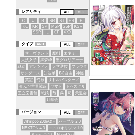
レアリティ
C
U
R
SR
ST
ER
P
KC
KR
SP
MSP
SSP
KSR
SSR
L
CP
XXX
タイプ
AND
サーヴァント
魔剣
エネミー
大洗女子
黒森峰
聖グロリアーナ
継続
アンツィオ
大学選抜
プラウダ
サンダース
知波単
BC自由
神姫
英霊
幻獣
リトルバスターズ
死んだ世界戦線
ヤマト
トゥスクル
王立図書館
城娘
魏
呉
蜀
天道会
月華会
バージョン
Whirlpool20thA&F
パープル 2.0
NEXTON 4.0
ニトロオリジン 1.0
きゃべつ 1.0
Navel 2.0