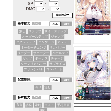
SP
～
DMG
～
詳細検索▼
基本能力
AND
無し
ステップ
サイドステップ
オーダーステップ
ジャンプ
アグレッシブ
エンゲージ
アシスト
オーダーチェンジ
リカバリー
リーダー
サポーター
ペナルティ
ガッツ
ボーナス
チャージ
ターンリカバリー
サプライズ
プリンシパル
コンバート
配置制限
有り
無し
特殊能力
AND
宣言
誘発
常時
コスト
手札宣言
切札