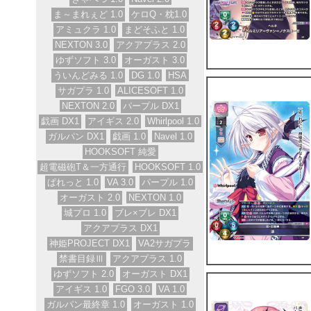
ま～まれぇど 1.0
ケロQ・枕1.0
アミュクラ 1.0
まどそふと 1.0
NEXTON 3.0
アクアプラス 2.0
ゆずソフト 3.0
オーガスト 3.0
ういんどみる 1.0
DG 1.0
HSA
サガプラ 1.0
ALICESOFT 1.0
NEXTON 2.0
パープル DX1
戯画 DX1
アイギス 2.0
Whirlpool 1.0
ガルパン DX1
戯画 1.0
Navel 1.0
HOOKSOFT 純愛
超電磁砲T＆一方通行
HOOKSOFT 1.0
ぱれっと 1.0
VA 3.0
パープル 1.0
オーガスト 2.0
NEXTON 1.0
城プロ 1.0
ブレ×ブレ DX1
アクアプラス DX1
神姫PROJECT DX1
VA2サガプラ
禁書目録Ⅲ
アクアプラス 1.0
ゆずソフト 2.0
オーガスト DX1
アイギス 1.0
FGO 3.0
VA 1.0
ガルパン最終章 1.0
オーガスト 1.0