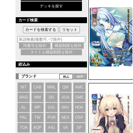
デッキを探す
カード検索
同番号を除外
構築制限を除外
タイトル構築制限を除外
絞込み
ブランド
NIT
CAB
MML
QM
AMC
MAD
WM
DG
ASA
SME
AL
WP
GIG
NAV
HOK
PAL
TW
PUR
NEX
OSP
TOA
AQP
AIG
VA
SP