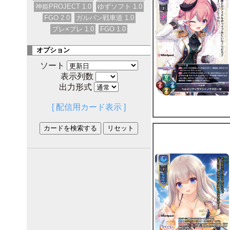
神姫PROJECT 1.0
ゆずソフト 1.0
FGO 2.0
ガルパン戦車道 1.0
ブレ×ブレ 1.0
FGO 1.0
オプション
ソート
表示列数
出力形式
[ 配信用カード表示 ]