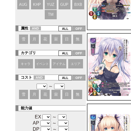
AUG
KHP
YUZ
GUP
BXB
TM
属性
AND
雪
月
花
宙
日
無
カテゴリ
キャラ
イベント
アイテム
エリア
コスト
AND
～
雪
月
花
宙
日
無
能力値
EX
～
AP
～
DP
～