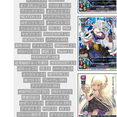
ま～まれぇど 1.0
ケロQ・枕1.0
アミュクラ 1.0
まどそふと 1.0
NEXTON 3.0
アクアプラス 2.0
ゆずソフト 3.0
オーガスト 3.0
ういんどみる 1.0
DG 1.0
HSA
サガプラ 1.0
ALICESOFT 1.0
NEXTON 2.0
パープル DX1
戯画 DX1
アイギス 2.0
Whirlpool 1.0
ガルパン DX1
戯画 1.0
Navel 1.0
HOOKSOFT 純愛
超電磁砲T＆一方通行
HOOKSOFT 1.0
ぱれっと 1.0
VA 3.0
パープル 1.0
オーガスト 2.0
NEXTON 1.0
城プロ 1.0
ブレ×ブレ DX1
アクアプラス DX1
神姫PROJECT DX1
VA2サガプラ
禁書目録Ⅲ
アクアプラス 1.0
ゆずソフト 2.0
オーガスト DX1
アイギス 1.0
FGO 3.0
VA 1.0
ガルパン最終章 1.0
オーガスト 1.0