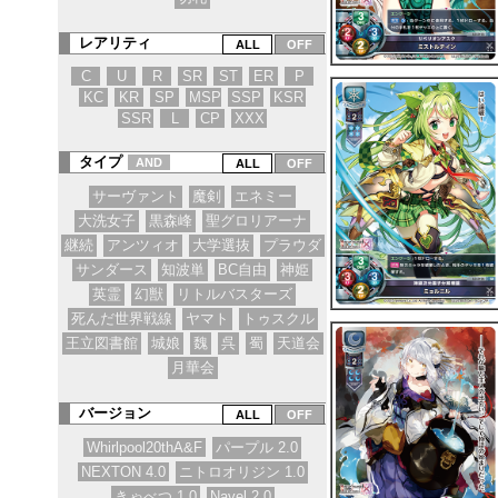
レアリティ
C
U
R
SR
ST
ER
P
KC
KR
SP
MSP
SSP
KSR
SSR
L
CP
XXX
タイプ
AND
サーヴァント
魔剣
エネミー
大洗女子
黒森峰
聖グロリアーナ
継続
アンツィオ
大学選抜
プラウダ
サンダース
知波単
BC自由
神姫
英霊
幻獣
リトルバスターズ
死んだ世界戦線
ヤマト
トゥスクル
王立図書館
城娘
魏
呉
蜀
天道会
月華会
バージョン
Whirlpool20thA&F
パープル 2.0
NEXTON 4.0
ニトロオリジン 1.0
きゃべつ 1.0
Navel 2.0