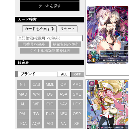
デッキを探す
カード検索
同番号を除外
構築制限を除外
タイトル構築制限を除外
絞込み
ブランド
NIT
CAB
MML
QM
AMC
MAD
WM
DG
ASA
SME
AL
WP
GIG
NAV
HOK
PAL
TW
PUR
NEX
OSP
TOA
AQP
AIG
VA
SP