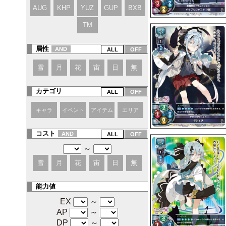
AUG
KHP
YUZ
GUP
BXB
TM
属性
AND
雪
月
花
宙
日
無
カテゴリ
キャラ
イベント
アイテム
エリア
コスト
AND
～
雪
月
花
宙
日
無
能力値
EX
～
AP
～
DP
～