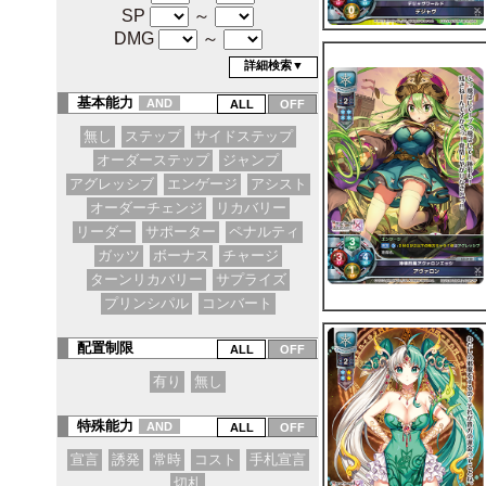
SP
～
DMG
～
詳細検索▼
基本能力
AND
無し
ステップ
サイドステップ
オーダーステップ
ジャンプ
アグレッシブ
エンゲージ
アシスト
オーダーチェンジ
リカバリー
リーダー
サポーター
ペナルティ
ガッツ
ボーナス
チャージ
ターンリカバリー
サプライズ
プリンシパル
コンバート
配置制限
有り
無し
特殊能力
AND
宣言
誘発
常時
コスト
手札宣言
切札