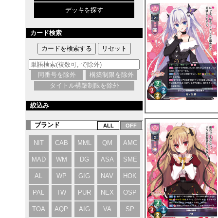
デッキを探す
カード検索
同番号を除外
構築制限を除外
タイトル構築制限を除外
絞込み
ブランド
NIT
CAB
MML
QM
AMC
MAD
WM
DG
ASA
SME
AL
WP
GIG
NAV
HOK
PAL
TW
PUR
NEX
OSP
TOA
AQP
AIG
VA
SP