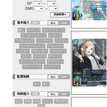
SP
～
DMG
～
詳細検索▼
基本能力
AND
無し
ステップ
サイドステップ
オーダーステップ
ジャンプ
アグレッシブ
エンゲージ
アシスト
オーダーチェンジ
リカバリー
リーダー
サポーター
ペナルティ
ガッツ
ボーナス
チャージ
ターンリカバリー
サプライズ
プリンシパル
コンバート
配置制限
有り
無し
特殊能力
AND
宣言
誘発
常時
コスト
手札宣言
切札