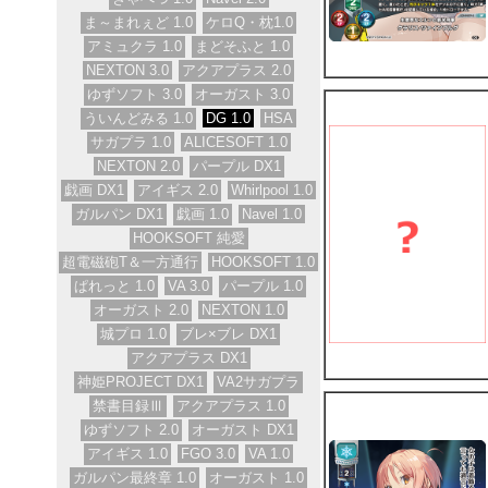
ま～まれぇど 1.0
ケロQ・枕1.0
アミュクラ 1.0
まどそふと 1.0
NEXTON 3.0
アクアプラス 2.0
ゆずソフト 3.0
オーガスト 3.0
ういんどみる 1.0
DG 1.0
HSA
サガプラ 1.0
ALICESOFT 1.0
NEXTON 2.0
パープル DX1
戯画 DX1
アイギス 2.0
Whirlpool 1.0
ガルパン DX1
戯画 1.0
Navel 1.0
HOOKSOFT 純愛
超電磁砲T＆一方通行
HOOKSOFT 1.0
ぱれっと 1.0
VA 3.0
パープル 1.0
オーガスト 2.0
NEXTON 1.0
城プロ 1.0
ブレ×ブレ DX1
アクアプラス DX1
神姫PROJECT DX1
VA2サガプラ
禁書目録Ⅲ
アクアプラス 1.0
ゆずソフト 2.0
オーガスト DX1
アイギス 1.0
FGO 3.0
VA 1.0
ガルパン最終章 1.0
オーガスト 1.0