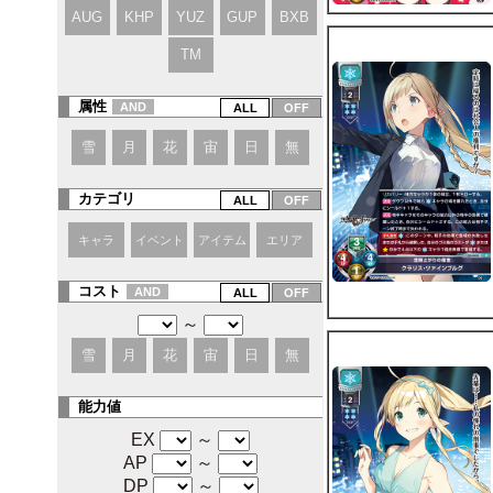
AUG
KHP
YUZ
GUP
BXB
TM
属性
AND
雪
月
花
宙
日
無
カテゴリ
キャラ
イベント
アイテム
エリア
コスト
AND
～
雪
月
花
宙
日
無
能力値
EX
～
AP
～
DP
～