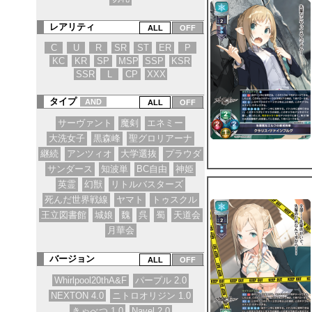
レアリティ
C
U
R
SR
ST
ER
P
KC
KR
SP
MSP
SSP
KSR
SSR
L
CP
XXX
タイプ
AND
サーヴァント
魔剣
エネミー
大洗女子
黒森峰
聖グロリアーナ
継続
アンツィオ
大学選抜
プラウダ
サンダース
知波単
BC自由
神姫
英霊
幻獣
リトルバスターズ
死んだ世界戦線
ヤマト
トゥスクル
王立図書館
城娘
魏
呉
蜀
天道会
月華会
バージョン
Whirlpool20thA&F
パープル 2.0
NEXTON 4.0
ニトロオリジン 1.0
きゃべつ 1.0
Navel 2.0