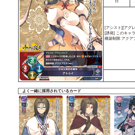
日
[アシスト][アグ
[誘発] このキ
構築制限:アクアプ
よく一緒に採用されているカード