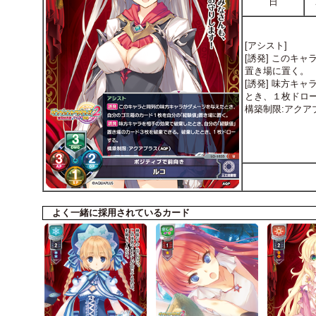
日
[アシスト]
[誘発] このキ
置き場に置く。
[誘発] 味方キ
とき、１枚ドロ
構築制限:アクアプ
よく一緒に採用されているカード