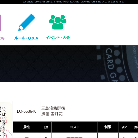
三島流格闘術
LO-5586-K
風嶺 雪月花
属性
コスト
制限
EX
AP
D