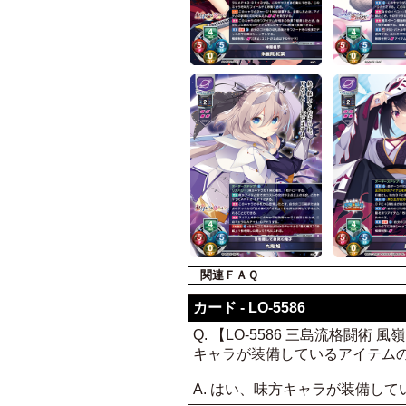
関連ＦＡＱ
カード - LO-5586
Q. 【LO-5586 三島流格
キャラが装備しているアイテム
A. はい、味方キャラが装備し