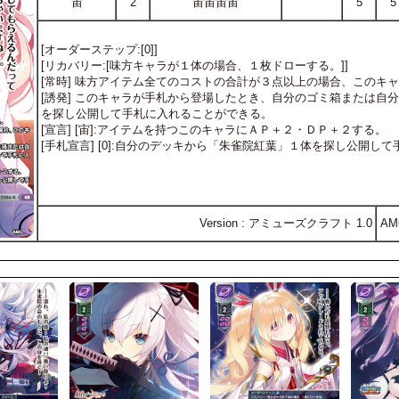
宙
2
宙宙宙宙
5
5
[オーダーステップ:[0]]
[リカバリー:[味方キャラが１体の場合、１枚ドローする。]]
[常時] 味方アイテム全てのコストの合計が３点以上の場合、このキ
[誘発] このキャラが手札から登場したとき、自分のゴミ箱または自
を探し公開して手札に入れることができる。
[宣言] [宙]:アイテムを持つこのキャラにＡＰ＋２・ＤＰ＋２する。
[手札宣言] [0]:自分のデッキから「朱雀院紅葉」１体を探し公開し
Version : アミューズクラフト 1.0
AM