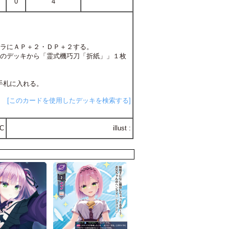
0
4
ャラにＡＰ＋２・ＤＰ＋２する。
分のデッキから「霊式機巧刀「折紙」」１枚
て手札に入れる。
[このカードを使用したデッキを検索する]
C
illust :