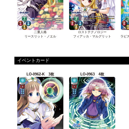
二重人格
ロストテクノロジー
リースリット・ノエル
フィアッカ・マルグリット
ラピ
イベントカード
LO-0962-K 3枚
LO-0963 4枚