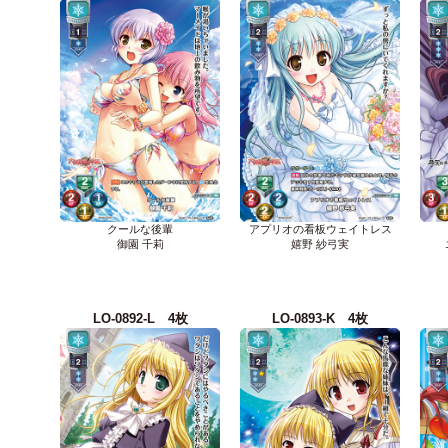
クールな後輩
アプリオの看板ウェイトレス
御園 千莉
嬉野 紗弓実
LO-0892-L 4枚
LO-0893-K 4枚