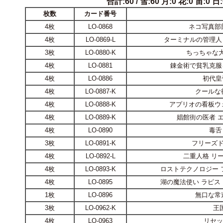
合計:60 / 雪:60 月:0 花:0 宙:0 日:0
枚数
カード番号
4枚
LO-0868
ネコ写真部
4枚
LO-0869-L
ターミナルの管理人
3枚
LO-0880-K
ちっちゃな
4枚
LO-0881
錬金術で貧乳克服
4枚
LO-0886
初代皇
4枚
LO-0887-K
クールな
4枚
LO-0888-K
アプリオの看板ウ
4枚
LO-0889-K
娼館街の医者 
4枚
LO-0890
毒舌
3枚
LO-0891-K
フリーズド
4枚
LO-0892-L
二重人格 リ
4枚
LO-0893-K
ロストテクノロジー 
4枚
LO-0895
湖の魔法使い ラピス
1枚
LO-0896
無口な常
3枚
LO-0962-K
王
4枚
LO-0963
リセッ