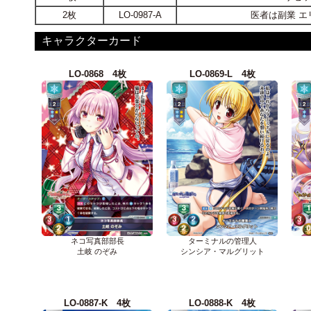
2枚
LO-0987-A
医者は副業 
キャラクターカード
LO-0868 4枚
LO-0869-L 4枚
ネコ写真部部長
ターミナルの管理人
土岐 のぞみ
シンシア・マルグリット
LO-0887-K 4枚
LO-0888-K 4枚