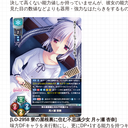
決して高くない能力値しか持っていませんが、彼女の能
見た目の数値などよりも器用・強力なはたらきをするも
[LO-2958 寮の屋根裏に住む不思議少女 月ヶ瀬 杏奈]
味方DFキャラを未行動にし、更にDP+1する能力を持つキ