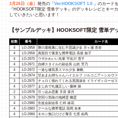
3月26日（金）
発売の
「Ver.HOOKSOFT 1.0 」
のカード
『HOOKSOFT限定 雪単デッキ』のデッキレシピとキ
していきたいと思います！
【サンプルデッキ】HOOKSOFT限定 雪単デ
枚数
番号
カード名
4
LO-2958
寮の屋根裏に住む不思議少女 月ヶ瀬 杏奈
4
LO-2959
真面目で素直な携帯電話 高坂 姫子
4
LO-2970
ウザかわいい先輩 宇佐川 雪子
4
LO-2971
自縛スタイルの副会長 山吹 芳乃
4
LO-2972
一途な健気系スマホ少女 麻帆
4
LO-2974
甘あまお姉ちゃんハイエルフ ジルコニア＝シルヴァ
3
LO-2975
チョロく惚れてくれる英国淑女 イライザ＝ローゼ
4
LO-2977
まじめで礼儀正しい 藤林 操
2
LO-2978
引っ込み思案 天音 菜月
3
LO-2979
空回り気味の地縛霊 幽霊
4
LO-2980
生徒会副会長 仁科 綾花
4
LO-2983
クールな携帯電話 高岡 未来
4
LO-2984
キホン無口だけど毒舌 七里 由馬