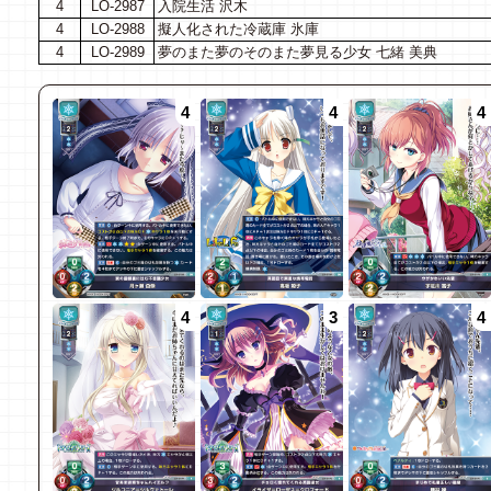
4
LO-2987
入院生活 沢木
4
LO-2988
擬人化された冷蔵庫 氷庫
4
LO-2989
夢のまた夢のそのまた夢見る少女 七緒 美典
4
4
4
4
3
4