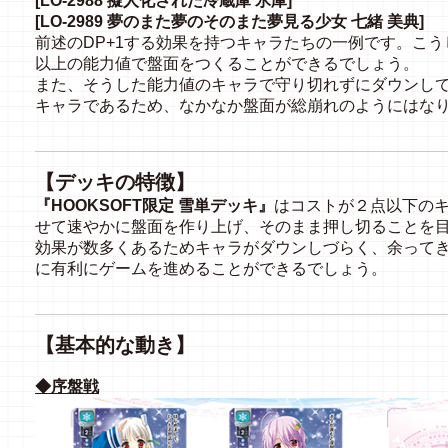
[LO-2988 擬人化された冷蔵庫 氷庫]
[LO-2989 夢のまた夢のそのまた夢見る少女 七緒 美典]
前述のDP+1する効果を持つキャラたちの一例です。こ
以上の能力値で盤面をつくることができるでしょう。
また、そうした能力値のキャラで守り切れずにダウンし
キャラであるため、なかなか盤面が総崩れのようにはな
【デッキの特徴】
『HOOKSOFT限定 雪単デッキ』
はコストが２点以下の
せて速やかに盤面を作り上げ、そのまま押し切ることを目
効果が数多くあるためキャラがダウンしづらく、余って
に有利にゲームを進めることができるでしょう。
【基本的な動き】
◆序盤戦