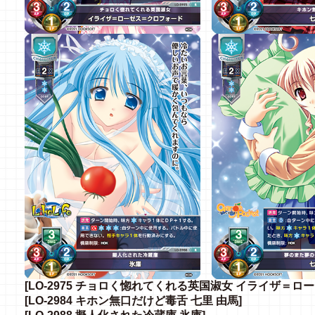
[LO-2975 チョロく惚れてくれる英国淑女 イライザ＝ロ
[LO-2984 キホン無口だけど毒舌 七里 由馬]