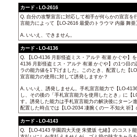
カード - LO-2616
Q. 自分の攻撃宣言に対応して相手が何らかの宣言を行
言能力によって【LO-2616 最愛のトラウマ 内藤
A. いいえ、できません。
カード - LO-4136
Q. 【LO-4136 月影怪盗ミス・アルテ 有瀬 かぐや
4136 月影怪盗ミス・アルテ 有瀬 かぐや】の1つ目
ラの能力値を1下げました。このとき、配置した【LO-4
宣言能力の使用に対して誘発しますか？
A. いいえ、誘発しません。手札宣言能力で【LO-4
し、その後の「手札宣言能力を使用したとき」に【LO-
す。誘発した能力は手札宣言能力の解決後にターン進行
配置した時点では【LO-2034 凄腕くの一 不知火
カード - LO-4143
Q. 【LO-4143 学園四大天使 朱鷺坂 七緒】
支払いにしか支払えませんが、ゴミ箱の味方キャラを対象