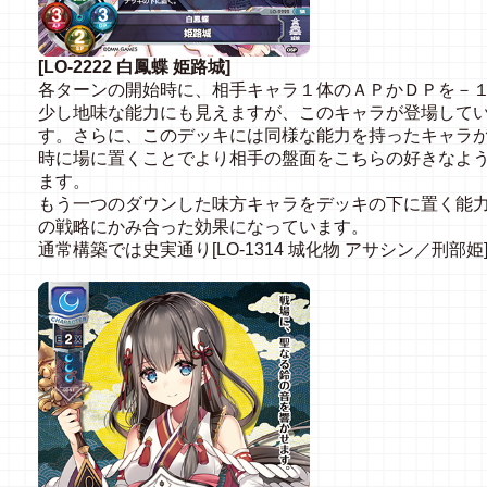
[LO-2222 白鳳蝶 姫路城]
各ターンの開始時に、相手キャラ１体のＡＰかＤＰを－
少し地味な能力にも見えますが、このキャラが登場して
す。さらに、このデッキには同様な能力を持ったキャラ
時に場に置くことでより相手の盤面をこちらの好きなよ
ます。
もう一つのダウンした味方キャラをデッキの下に置く能
の戦略にかみ合った効果になっています。
通常構築では史実通り[LO-1314 城化物 アサシン／刑