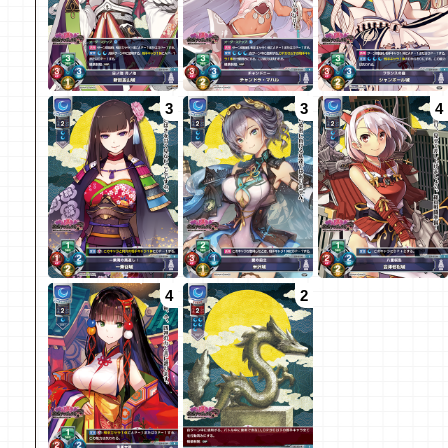
3
3
4
4
2