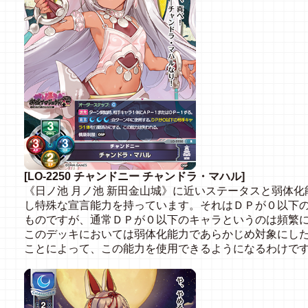
[LO-2250 チャンドニー チャンドラ・マハル]
《日ノ池 月ノ池 新田金山城》に近いステータスと弱体
し特殊な宣言能力を持っています。それはＤＰが０以下
ものですが、通常ＤＰが０以下のキャラというのは頻繁
このデッキにおいては弱体化能力であらかじめ対象にし
ことによって、この能力を使用できるようになるわけで