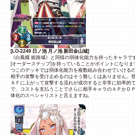
[LO-2249 日ノ池 月ノ池 新田金山城]
《白鳳蝶 姫路城》と同様の弱体化能力を持ったキャラです
[オーダーステップ]を持っていることがポイントになり
つこのデッキでは弱体化能力を複数組み合わせていけるの
相手の攻撃を受け止めるのはそう難しくはありません。
ＡＦに上がって攻撃する流れが成功すると非常に効率的
で、コストを支払うことでさらに相手キャラのＡＰかＤ
体化のスペシャリストと言えますね。