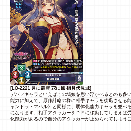
[LO-2221 月に叢雲 花に風 指月伏見城]
デバフキャラといえばこの城娘を思い浮かべるとのも多
能力に加えて、原作計略の様に相手キャラを後退させる能
ャンドラ・マハル》と同様に、弱体化能力キャラを並べ
になります。相手アタッカーをＤＦに移動してしまえば
化能力があるので自分のアタッカーが止められてしまう