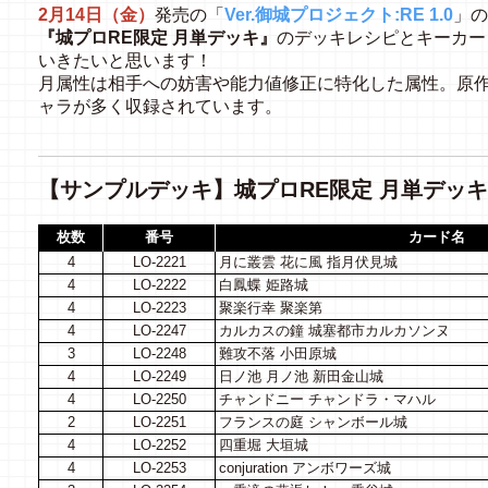
2月14日（金）
発売の「
Ver.御城プロジェクト:RE 1.0
」の
『城プロRE限定 月単デッキ』
のデッキレシピとキーカー
いきたいと思います！
月属性は相手への妨害や能力値修正に特化した属性。原
ャラが多く収録されています。
【サンプルデッキ】城プロRE限定 月単デッキ
枚数
番号
カード名
4
LO-2221
月に叢雲 花に風 指月伏見城
4
LO-2222
白鳳蝶 姫路城
4
LO-2223
聚楽行幸 聚楽第
4
LO-2247
カルカスの鐘 城塞都市カルカソンヌ
3
LO-2248
難攻不落 小田原城
4
LO-2249
日ノ池 月ノ池 新田金山城
4
LO-2250
チャンドニー チャンドラ・マハル
2
LO-2251
フランスの庭 シャンボール城
4
LO-2252
四重堀 大垣城
4
LO-2253
conjuration アンボワーズ城