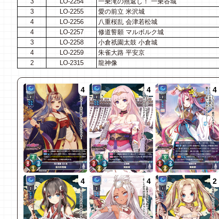
3
LO-2254
一乗滝の燕返し！ 一乗谷城
3
LO-2255
愛の前立 米沢城
4
LO-2256
八重桜乱 会津若松城
4
LO-2257
修道誓願 マルボルク城
3
LO-2258
小倉祇園太鼓 小倉城
4
LO-2259
朱雀大路 平安京
2
LO-2315
龍神像
4
4
4
4
4
2