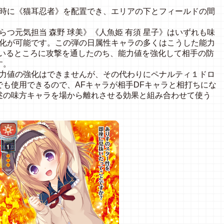
場時に《猫耳忍者》を配置でき、エリアの下とフィールドの間
らつ元気担当 森野 球美》《人魚姫 有須 星子》はいずれも味
強化が可能です。この弾の日属性キャラの多くはこうした能力
ているところに攻撃を通したのち、能力値を強化して相手の防
す。
能力値の強化はできませんが、その代わりにペナルティ１ドロ
も使用できるので、AFキャラが相手DFキャラと相打ちにな
述の味方キャラを場から離れさせる効果と組み合わせて使う