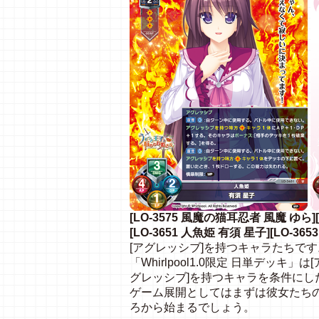
[LO-3575 風魔の猫耳忍者 風魔 ゆら]
[LO-3651 人魚姫 有須 星子][LO-3
[アグレッシブ]を持つキャラたちです
「Whirlpool1.0限定 日単デッ
グレッシブ]を持つキャラを条件に
ゲーム展開としてはまずは彼女たち
ろから始まるでしょう。