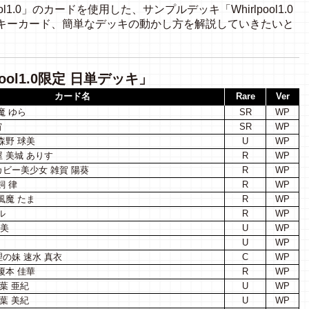
pool1.0」のカードを使用した、サンプルデッキ「Whirlpool1.0
とキーカード、簡単なデッキの動かし方を解説していきたいと
ool1.0限定 日単デッキ」
カード名
Rare
Ver
魔 ゆら
SR
WP
宙
SR
WP
森野 球美
U
WP
 美城 ありす
R
WP
ビー美少女 雑賀 陽葵
R
WP
飼 律
R
WP
風魔 たま
R
WP
ル
R
WP
宙美
U
WP
U
WP
の妹 速水 真衣
C
WP
榎本 佳華
R
WP
葉 亜紀
U
WP
葉 美紀
U
WP