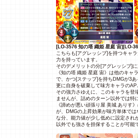
[LO-3576 知の塔 織姫 星庭 宙][L
こちらも[アグレッシブ]を持つキャ
力を持っています。
そのデメリットの分[アグレッシブ]
《知の塔 織姫 星庭 宙》は他のキャ
で、かつ[ステップ]を持ちDMGが3
更に自身を破棄して味方キャラのAP
その強力さゆえに、このキャラを登場
ませんが、詰めのターン以外では特
《諦めが悪い頑張り屋 美城 ありす
が、DMGの上昇効果が味方単体では
な分、能力値が少し低めに設定され
以外でも強さを担保することが可能