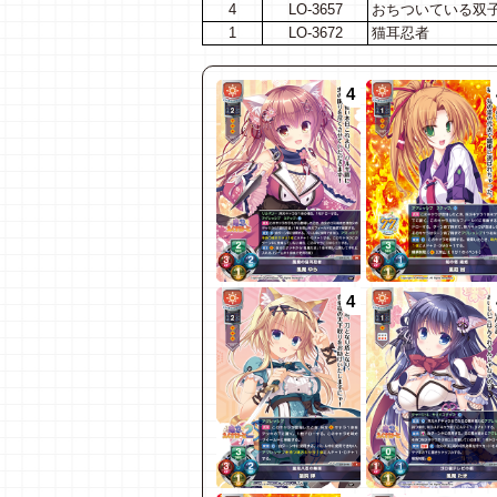
4
LO-3657
おちついている双子
1
LO-3672
猫耳忍者
4
4