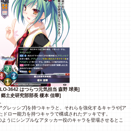
[LO-3642 はつらつ元気担当 森野 球美]
653 郷土史研究部部長 榎本 佳華]
。
キ」は[アグレッシブ]を持つキャラと、それらを強化するキャラや[ア
したドロー能力を持つキャラで構成されたデッキです。
のようにシンプルなアタッカー役のキャラを登場させるとこ