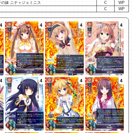
の妹 ニナ＝ジェミニス
C
WP
C
WP
4
4
4
4
4
4
4
4