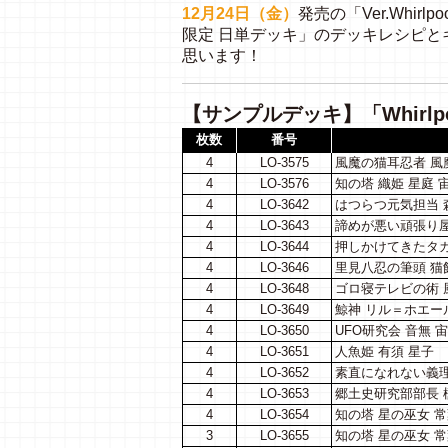
12月24日（金）
発売の「Ver.Whirl
限定 日単デッキ」のデッキレシピ
思います！
【サンプルデッキ】「Whirlp
枚数
番号
4
LO-3575
風魔の猫耳忍者 風
4
LO-3576
知の塔 織姫 星庭 
4
LO-3642
はつらつ元気担当 
4
LO-3643
諦めが悪い頑張り屋
4
LO-3644
押しかけてきたタカ
4
LO-3646
里見八忍の筆頭 猫
4
LO-3648
ゴロ寝テレビの術 
4
LO-3649
鯨神 リル＝ホエー
4
LO-3650
UFO研究会 音無 
4
LO-3651
人魚姫 有須 星子
4
LO-3652
素直になれない義理
4
LO-3653
郷土史研究部部長 
4
LO-3654
知の塔 星の巫女 常
3
LO-3655
知の塔 星の巫女 常