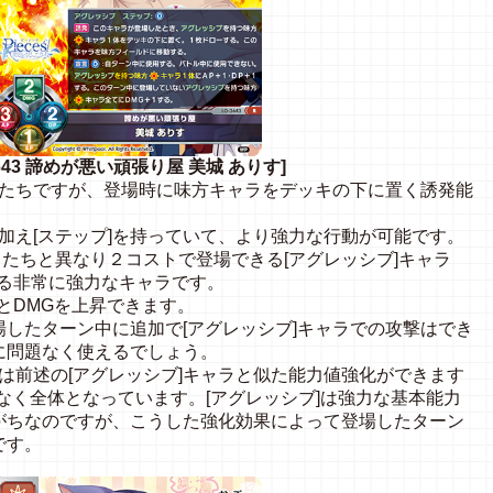
O-3643 諦めが悪い頑張り屋 美城 ありす]
ラたちですが、登場時に味方キャラをデッキの下に置く誘発能
に加え[ステップ]を持っていて、より強力な行動が可能です。
ラたちと異なり２コストで登場できる[アグレッシブ]キャラ
ある非常に強力なキャラです。
とDMGを上昇できます。
したターン中に追加で[アグレッシブ]キャラでの攻撃はでき
に問題なく使えるでしょう。
》は前述の[アグレッシブ]キャラと似た能力値強化ができます
なく全体となっています。[アグレッシブ]は強力な基本能力
がちなのですが、こうした強化効果によって登場したターン
です。