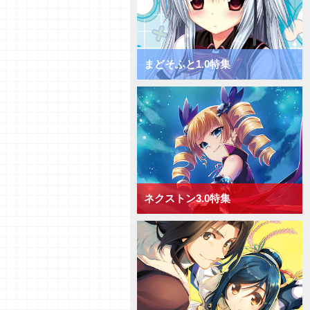
まどそふと1.0特集
ネクストン3.0特集