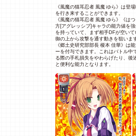
《風魔の猫耳忍者 風魔 ゆら》は登
を行き来することができます。
《風魔の猫耳忍者 風魔 ゆら》《はつ
方[アグレッシブ]キャラの能力値を
を持っていて、まず相手DFが空い
御の上から攻撃を通す動きを狙いま
《郷土史研究部部長 榎本 佳華》は
ーを付与できます。これはバトル中で
る際の手札損失をやわらげたり、後
と便利な能力となります。