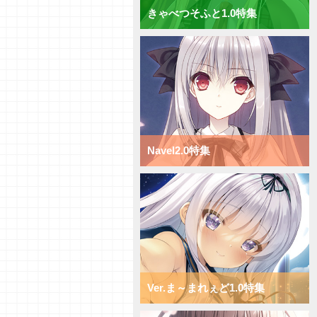
きゃべつそふと1.0特集
Navel2.0特集
Ver.ま～まれぇど1.0特集