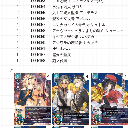
4
LO-5053
常世と現世 コトゥア&ツァタリ
4
LO-5054
水先案内人 サヨリ
2
LO-5055
人工知能原型機 アマテラス
4
LO-5056
聖夜の立役者 アズエル
4
LO-5057
エンナカムイの青年 オシュトル
4
LO-5058
アーヴァ＝シュランよりの逃亡 シューニャ
4
LO-5059
イヅモ太守の娘 ムネチカ
4
LO-5060
アシワラの若武者 ミカヅチ
4
LO-5061
HALU ハル
1
LO-5167
霜天の聖痕
1
LO-5168
刻ノ代贖
4
4
4