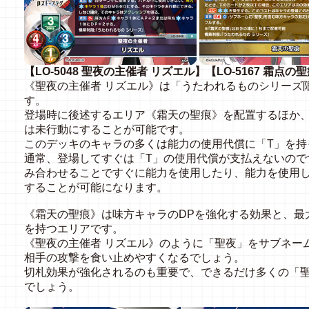
【LO-5048 聖夜の主催者 リズエル】【LO-5167 霜点の
《聖夜の主催者 リズエル》は「うたわれるものシリーズ
す。
登場時に後述するエリア《霜天の聖痕》を配置するほか
は未行動にすることが可能です。
このデッキのキャラの多くは能力の使用代償に「T」を持
通常、登場してすぐは「T」の使用代償が支払えないので
み合わせることですぐに能力を使用したり、能力を使用
することが可能になります。
《霜天の聖痕》は味方キャラのDPを強化する効果と、最
を持つエリアです。
《聖夜の主催者 リズエル》のように「聖夜」をサブネー
相手の攻撃を食い止めやすくなるでしょう。
切札効果が強化されるのも重要で、できるだけ多くの「
でしょう。