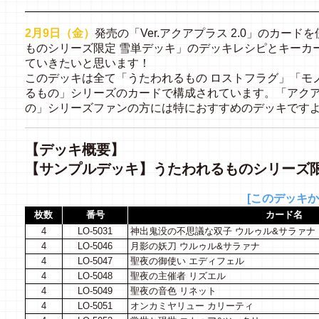
2月9日（金）
発売の「Ver.アクアプラス 2.0」のカー
ものシリーズ限定 雪単デッキ」のデッキレシピとキーカ
ていきたいと思います！
このデッキは全て「うたわれるもの ロストフラグ」「モ
るもの」シリーズのカードで構成されています。「アクア
の」シリーズファンの方には特におすすめのデッキです
【デッキ概要】
【サンプルデッキ】うたわれるものシリーズ限
[このデッキか
枚数
番号
カード名
4
LO-5031
神出鬼没の不思議な双子 ウルゥル&サラァナ
4
LO-5046
月影の妖刀 ウルゥル&サラァナ
4
LO-5047
聖夜の御使い エディフェル
4
LO-5048
聖夜の主催者 リズエル
4
LO-5049
聖夜の音色 リネット
4
LO-5051
オンカミヤリュー カリーティ