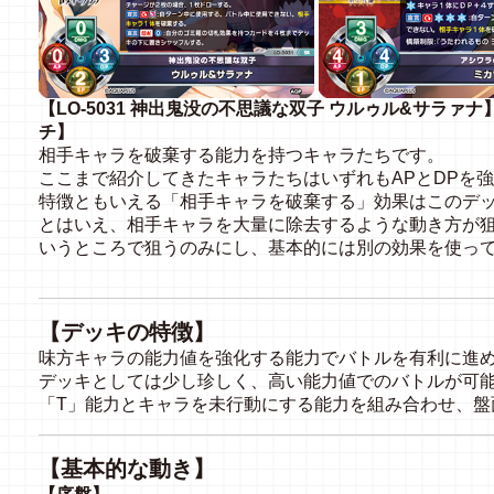
【LO-5031 神出鬼没の不思議な双子 ウルゥル&サラァナ】
チ】
相手キャラを破棄する能力を持つキャラたちです。
ここまで紹介してきたキャラたちはいずれもAPとDPを
特徴ともいえる「相手キャラを破棄する」効果はこのデ
とはいえ、相手キャラを大量に除去するような動き方が
いうところで狙うのみにし、基本的には別の効果を使っ
【デッキの特徴】
味方キャラの能力値を強化する能力でバトルを有利に進
デッキとしては少し珍しく、高い能力値でのバトルが可
「T」能力とキャラを未行動にする能力を組み合わせ、盤
【基本的な動き】