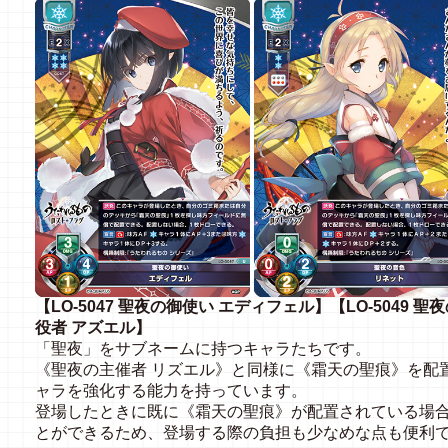
【LO-5047 聖夜の御使い エディフェル】【LO-5049 聖
役者 アズエル】
「聖夜」をサブネームに持つキャラたちです。
《聖夜の主催者 リズエル》と同様に《霜天の聖痕》を配
ャラを強化する能力を持っています。
登場したときに既に《霜天の聖痕》が配置されている場
とができるため、登場する際の負担も少なめな点も便利