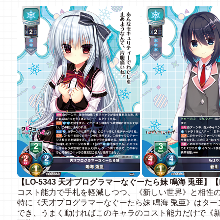
【LO-5343 天才プログラマーなぐーたら妹 鳴海 兎亜】【L
コスト能力で手札を軽減しつつ、《新しい世界》と相性
特に《天才プログラマーなぐーたら妹 鳴海 兎亜》はタ
でき、うまく動ければこのキャラのコスト能力だけで《