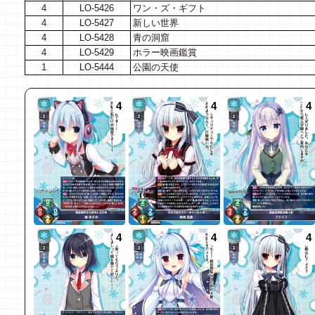
4
LO-5426
ワン・ズ・ギフト
4
LO-5427
新しい世界
4
LO-5428
青の洞窟
4
LO-5429
ホラー映画鑑賞
1
LO-5444
公園の天使
4
4
4
4
4
4