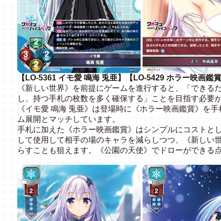
【LO-5361 イモ愛 鳴海 兎亜】【LO-5429 ホラー映画鑑
《新しい世界》を前提にゲームを進行すると、「できる
し、持つ手札の枚数を多く確保する」ことを目指す必要
《イモ愛 鳴海 兎亜》は登場時に《ホラー映画鑑賞》を
ム展開とマッチしています。
手札に加えた《ホラー映画鑑賞》はシンプルにコストと
して使用して相手の場のキャラを減らしつつ、《新しい
らすことも狙えます。《公園の天使》でドローができる