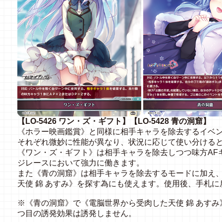
【LO-5426 ワン・ズ・ギフト】【LO-5428 青の洞窟】
《ホラー映画鑑賞》と同様に相手キャラを除去するイベ
それぞれ微妙に性能が異なり、状況に応じて使い分ける
《ワン・ズ・ギフト》は相手キャラを除去しつつ味方AF
ジレースにおいて強力に働きます。
また《青の洞窟》は相手キャラを除去するモードに加え
天使 錦 あすみ》を探す為にも使えます。使用後、手札
※《青の洞窟》で《電脳世界から受肉した天使 錦 あす
つ目の誘発効果は誘発しません。