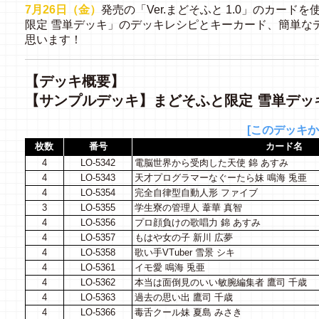
7月26日（金）
発売の「Ver.まどそふと 1.0」のカー
限定 雪単デッキ」のデッキレシピとキーカード、簡単な
思います！
【デッキ概要】
【サンプルデッキ】まどそふと限定 雪単デッ
[このデッキか
枚数
番号
カード名
4
LO-5342
電脳世界から受肉した天使 錦 あすみ
4
LO-5343
天才プログラマーなぐーたら妹 鳴海 兎亜
4
LO-5354
完全自律型自動人形 ファイブ
3
LO-5355
学生寮の管理人 葦華 真智
4
LO-5356
プロ顔負けの歌唱力 錦 あすみ
4
LO-5357
もはや女の子 新川 広夢
4
LO-5358
歌い手VTuber 雪景 シキ
4
LO-5361
イモ愛 鳴海 兎亜
4
LO-5362
本当は面倒見のいい敏腕編集者 鷹司 千歳
4
LO-5363
過去の思い出 鷹司 千歳
4
LO-5366
毒舌クール妹 夏島 みさき