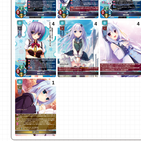
4
4
4
1