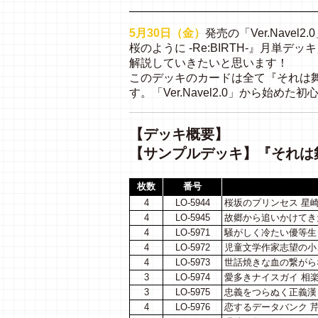
5月30日（金）
発売の「Ver.Nav
桜のように -Re:BIRTH-』月
解説していきたいと思います！
このデッキのカードは全て『それは舞い
す。「Ver.Navel2.0」から始
【デッキ概要】
【サンプルデッキ】『それは舞い
枚数
番号
4
LO-5944
桜坂のプリンセス 星崎
4
LO-5945
故郷から追いかけてき
4
LO-5971
騒がしく冷たい優等生 
4
LO-5972
児童文学作家志望の小
4
LO-5973
世話焼きな血の繋がらな
3
LO-5974
愛多きナイスガイ 相楽
3
LO-5975
忠義をつらぬく正義漢 
4
LO-5976
恋するデータバンク 芹