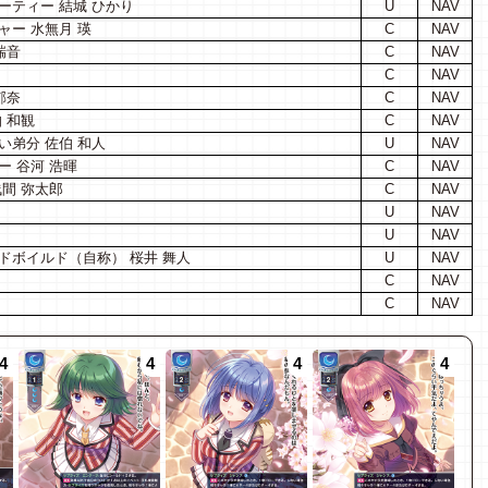
ーティー 結城 ひかり
U
NAV
ー 水無月 瑛
C
NAV
瑞音
C
NAV
C
NAV
郁奈
C
NAV
 和観
C
NAV
い弟分 佐伯 和人
U
NAV
 谷河 浩暉
C
NAV
間 弥太郎
C
NAV
U
NAV
U
NAV
ドボイルド（自称） 桜井 舞人
U
NAV
C
NAV
C
NAV
4
4
4
4