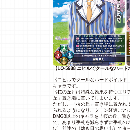
【LO-5988 ニヒルでクールなハード
《ニヒルでクールなハードボイルド（
キャラです。
《桜の丘》は特殊な効果を持つエリ
丘」置き場に置いてしまいます。
ただし、「桜の丘」置き場に置かれ
られるようになり、ターン経過ごと
DMG3以上のキャラを「桜の丘」置
で、あまり手札を減らさずに手札の
ば、前述の《幼き日の思い出》でタ