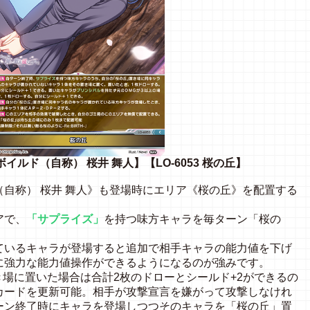
ボイルド（自称） 桜井 舞人】【LO-6053 桜の丘】
自称） 桜井 舞人》も登場時にエリア《桜の丘》を配置する
アで、
「サプライズ」
を持つ味方キャラを毎ターン「桜の
ているキャラが登場すると追加で相手キャラの能力値を下げ
に強力な能力値操作ができるようになるのが強みです。
き場に置いた場合は合計2枚のドローとシールド+2ができるの
カードを更新可能。相手が攻撃宣言を嫌がって攻撃しなけれ
ーン終了時にキャラを登場しつつそのキャラを「桜の丘」置