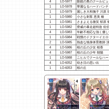
4
LO-5977
眼鏡の奥のクールビュ
1
LO-5978
華麗なるハードパンチャ
1
LO-5979
麗しき大和撫子 川原 
1
LO-5980
小さな刺客 恵美 椿
1
LO-5981
さまよえる微笑 郁原 
1
LO-5982
脅威の暴走超特急 佐伯
4
LO-5983
年齢不相応な強く優し
1
LO-5984
戦慄のドクターイエロー
2
LO-5985
熱血な独身体育教師 浅
4
LO-5986
桜の丘の少女 桜香
4
LO-5987
桜の丘の少年 朝陽
1
LO-5988
ニヒルでクールなハー
4
LO-6052
幼き日の思い出
1
LO-6053
桜の丘
4