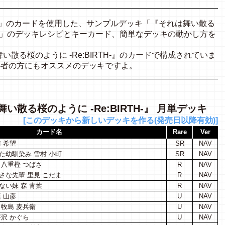
el2.0」のカードを使用した、サンプルデッキ「『それは舞い散る
単デッキ」のデッキレシピとキーカード、簡単なデッキの動かし方を
散る桜のように -Re:BIRTH-』のカードで構成されていま
めた初心者の方にもオススメのデッキですよ。
散る桜のように -Re:BIRTH-』 月単デッキ
[このデッキから新しいデッキを作る(発売日以降有効)]
カード名
Rare
Ver
 希望
SR
NAV
た幼馴染み 雪村 小町
SR
NAV
八重樫 つばさ
R
NAV
さな先輩 里見 こだま
R
NAV
い妹 森 青葉
R
NAV
 山彦
U
NAV
牧島 麦兵衛
U
NAV
沢 かぐら
U
NAV