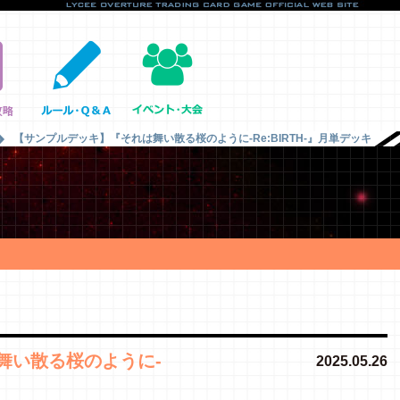
【サンプルデッキ】『それは舞い散る桜のように-Re:BIRTH-』月単デッキ
舞い散る桜のように-
2025.05.26