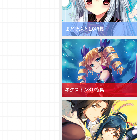
まどそふと1.0特集
ネクストン3.0特集