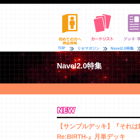
TOP
リセマガジン
Navel2.0特集
Navel2.0特集
【サンプルデッキ】『それは
Re:BIRTH-』月単デッキ