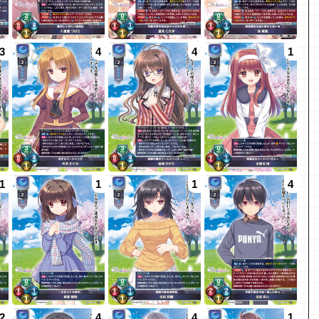
3
4
4
1
1
1
1
4
2
4
4
1