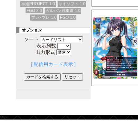
神姫PROJECT 1.0
ゆずソフト 1.0
FGO 2.0
ガルパン戦車道 1.0
ブレ×ブレ 1.0
FGO 1.0
オプション
ソート
表示列数
出力形式
[ 配信用カード表示 ]
footer