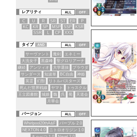
レアリティ
C
U
R
SR
ST
ER
P
KC
KR
SP
MSP
SSP
KSR
SSR
L
CP
XXX
タイプ
AND
サーヴァント
魔剣
エネミー
大洗女子
黒森峰
聖グロリアーナ
継続
アンツィオ
大学選抜
プラウダ
サンダース
知波単
BC自由
神姫
英霊
幻獣
リトルバスターズ
死んだ世界戦線
ヤマト
トゥスクル
王立図書館
城娘
魏
呉
蜀
天道会
月華会
バージョン
Whirlpool20thA&F
パープル 2.0
NEXTON 4.0
ニトロオリジン 1.0
きゃべつ 1.0
Navel 2.0