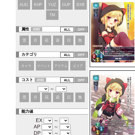
AUG
KHP
YUZ
GUP
BXB
TM
属性
AND
雪
月
花
宙
日
無
カテゴリ
キャラ
イベント
アイテム
エリア
コスト
AND
～
雪
月
花
宙
日
無
能力値
EX
～
AP
～
DP
～