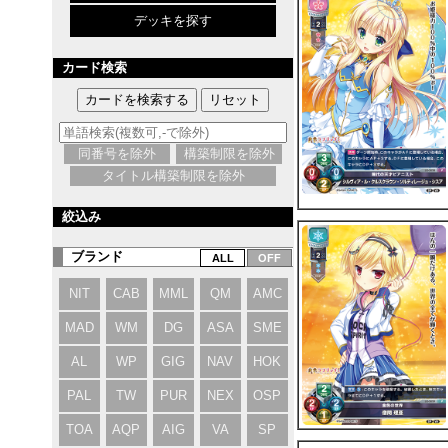
デッキを探す
カード検索
同番号を除外
構築制限を除外
タイトル構築制限を除外
絞込み
ブランド
NIT
CAB
MML
QM
AMC
MAD
WM
DG
ASA
SME
AL
WP
GIG
NAV
HOK
PAL
TW
PUR
NEX
OSP
TOA
AQP
AIG
VA
SP