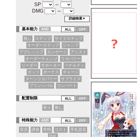
SP
～
DMG
～
詳細検索▼
基本能力
AND
無し
ステップ
サイドステップ
オーダーステップ
ジャンプ
アグレッシブ
エンゲージ
アシスト
オーダーチェンジ
リカバリー
リーダー
サポーター
ペナルティ
ガッツ
ボーナス
チャージ
ターンリカバリー
サプライズ
プリンシパル
コンバート
配置制限
有り
無し
特殊能力
AND
宣言
誘発
常時
コスト
手札宣言
切札