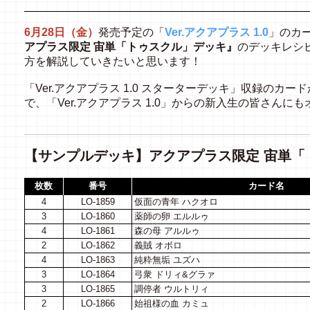
6月28日（金）
発売予定の「
Ver.アクアプラス 1.0
」のカ
アプラス限定 宙単「トゥスクル」デッキ』
のデッキレシ
方を解説していきたいと思います！
「Ver.アクアプラス 1.0 スターターデッキ」収録のカ
で、「Ver.アクアプラス 1.0」からの新入生の皆さんに
【サンプルデッキ】アクアプラス限定 宙単「
枚数
番号
カード名
4
LO-1859
仮面の青年 ハクオロ
3
LO-1860
薬師の卵 エルルゥ
4
LO-1861
森の母 アルルゥ
2
LO-1862
義賊 オボロ
4
LO-1863
純粋無垢 ユズハ
3
LO-1864
弓衆 ドリィ&グラァ
3
LO-1865
調停者 ウルトリィ
2
LO-1866
始祖様の血 カミュ