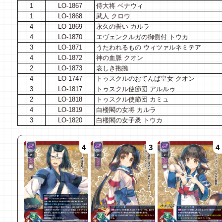
1
LO-1867
侍大将 ベナウィ
1
LO-1868
武人 クロウ
4
LO-1869
永久の誓い カルラ
4
LO-1870
エヴェンクルガの御側付 トウカ
3
LO-1871
うたわれるもの ウィツァルネミテア
4
LO-1872
神の血脈 クオン
2
LO-1873
哀しき抱擁
4
LO-1747
トゥスクルのおてんば皇女 クオン
3
LO-1817
トゥスクル使節団 アルルゥ
2
LO-1818
トゥスクル使節団 カミュ
4
LO-1819
白楼閣の女将 カルラ
3
LO-1820
白楼閣の女子衆 トウカ
4
3
4