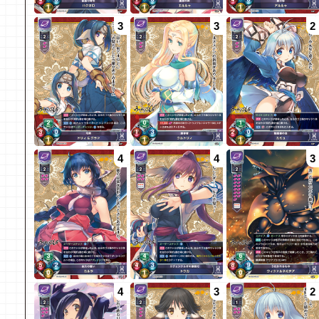
3
3
2
4
4
3
4
3
2