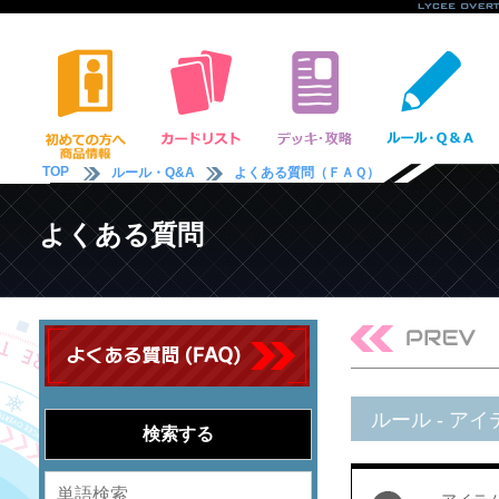
TOP
ルール・Q&A
よくある質問（ＦＡＱ）
よくある質問
ルール - アイ