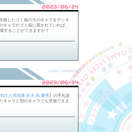
2023/06/24
失敗したゴミ箱のそのキャラをデッキ
のキャラがゴミ箱に置かれていれば、
場することができますか？
LAST UPDATE
2023/06/24
3923 八咫烏隊 鈴木 烏 重秀】
の手札宣
たキャラと別のキャラでも登場できま