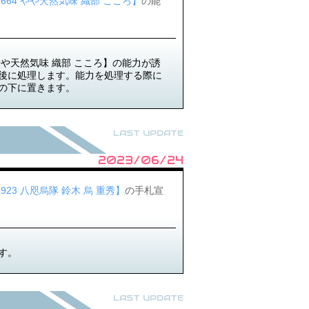
2664 やや天然気味 織部 こころ】
の能
やや天然気味 織部 こころ】の能力が誘
後に処理します。能力を処理する際に
の下に置きます。
LAST UPDATE
2023/06/24
3923 八咫烏隊 鈴木 烏 重秀】
の手札宣
す。
LAST UPDATE