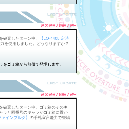
LAST UPDATE
2023/06/24
を破棄したターン中、
【LO-4408 定時
能力を使用しました。どうなりますか？
ラをゴミ箱から無償で登場します。
LAST UPDATE
2023/06/24
を破棄したターン中、ゴミ箱のそのキ
ャラと同番号のキャラがゴミ箱に置か
・ツァインブルグ】
の手札宣言能力で登場