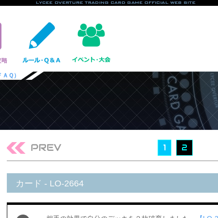
ＦＡＱ）
1
2
カード - LO-2664