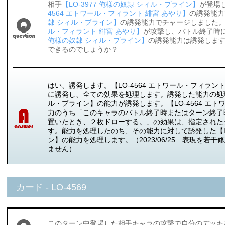
相手
【LO-3977 俺様の奴隷 シィル・プライン】
が登場
4564 エトワール・フィラント 緋宮 あやり】
の誘発能力
隷 シィル・プライン】
の誘発能力でチャージしました
ル・フィラント 緋宮 あやり】
が攻撃し、バトル終了時
俺様の奴隷 シィル・プライン】
の誘発能力は誘発しま
できるのでしょうか？
はい、誘発します。【LO-4564 エトワール・フィラン
に誘発し、全ての効果を処理します。誘発した能力の処理に
ル・プライン】の能力が誘発します。【LO-4564 エト
力のうち「このキャラのバトル終了時またはターン終了
置いたとき、２枚ドローする。」の効果は、指定された
す。能力を処理したのち、その能力に対して誘発した【LO
ン】の能力を処理します。（2023/06/25 表現を若
ません）
カード - LO-4569
このターン中登場した相手キャラの攻撃で自分のデッキ