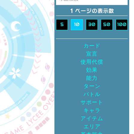
5
10
30
50
100
カード
宣言
使用代償
効果
能力
ターン
バトル
サポート
キャラ
アイテム
エリア