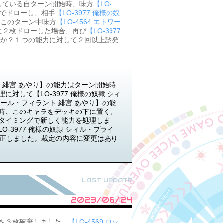
している自ターン開始時、味方
【LO-
でドローし、相手
【LO-3977 俺様の奴
。このターン中味方
【LO-4564 エトワー
に２枚ドローした場合、再び
【LO-3977
すか？１つの能力に対して２回以上誘発
ト 緋宮 あやり】の能力はターン開始時
対して【LO-3977 俺様の奴隷 シィ
ワール・フィラント 緋宮 あやり】の能
時、このキャラをデッキの下に置く。
タイミングで新しく能力を処理しま
-3977 俺様の奴隷 シィル・プライ
干修正しました。裁定の内容に変更はあり
LAST UPDATE
2023/06/24
を３枚破棄しました。
【LO-4569 ロッ