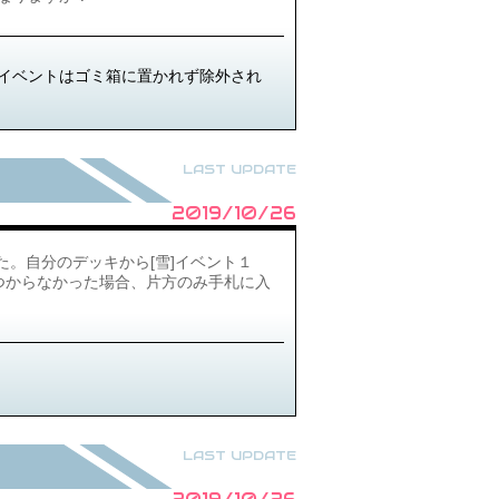
イベントはゴミ箱に置かれず除外され
LAST UPDATE
2019/10/26
た。自分のデッキから[雪]イベント１
つからなかった場合、片方のみ手札に入
LAST UPDATE