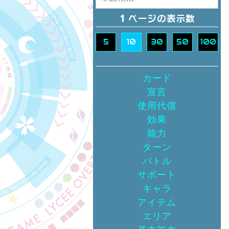
5
10
30
50
100
カード
宣言
使用代償
効果
能力
ターン
バトル
サポート
キャラ
アイテム
エリア