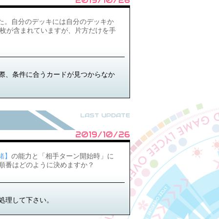
2019/10/26
た。自分のデッキには自分のデッキか
ト１枚が含まれていますが、片方だけを手
際、条件に合うカードが見つからなか
LAST UPDATE
2019/10/26
七緒】
の能力と「相手ターン開始時」に
順番はどのように決めますか？
処理して下さい。