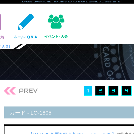
ＦＡＱ）
1
2
3
4
カード - LO-1805