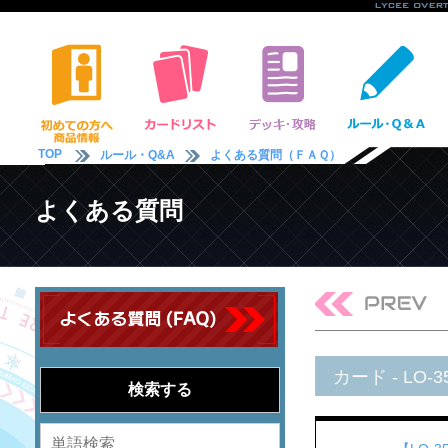
TOP
ルール・Q&A
よくある質問（ＦＡＱ）
よくある質問
カード - LO-3